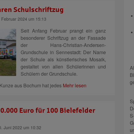
hren Schulschriftzug
 Februar 2024 um 15:13
Seit Anfang Februar prangt ein ganz
besonderer Schriftzug an der Fassade
der Hans-Christian-Andersen-
Grundschule in Sennestadt: Der Name
der Schule als künstlerisches Mosaik,
gestaltet von allen Schülerinnen und
A
Schülern der Grundschule.
B
g
ly Kunze aus Bochum hat jedes
Mehr lesen
S
D
50.000 Euro für 100 Bielefelder
S
G
. Juni 2022 um 10:32
u