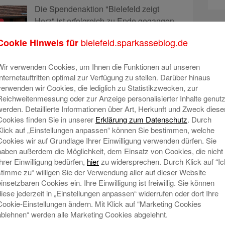
Die Spendenaktion "Bielefeld zeigt
Herz" ist erfolgreich zu Ende gegangen.
Teilgenommen hatten 100 Bielefelder
bielefeld.sparkasseblog.de
Cookie Hinweis für
Vereine mit Projekten aus den
Bereichen Soziales, Bildung, Kultur und
Wir verwenden Cookies, um Ihnen die Funktionen auf unseren
Umwelt.
Mehr lesen
Internetauftritten optimal zur Verfügung zu stellen. Darüber hinaus
verwenden wir Cookies, die lediglich zu Statistikzwecken, zur
Reichweitenmessung oder zur Anzeige personalisierter Inhalte genutz
werden. Detaillierte Informationen über Art, Herkunft und Zweck diese
Cookies finden Sie in unserer
Erklärung zum Datenschutz
. Durch
Klick auf „Einstellungen anpassen“ können Sie bestimmen, welche
erneut den Bielefelder
Cookies wir auf Grundlage Ihrer Einwilligung verwenden dürfen. Sie
0 Euro
haben außerdem die Möglichkeit, dem Einsatz von Cookies, die nicht
. September 2019 um 06:00
Ihrer Einwilligung bedürfen,
hier
zu widersprechen. Durch Klick auf “Ic
stimme zu“ willigen Sie der Verwendung aller auf dieser Website
Die Sparkasse Bielefeld stellt für die
einsetzbaren Cookies ein. Ihre Einwilligung ist freiwillig. Sie können
Bielefelder Breitensportvereine auch in
diese jederzeit in „Einstellungen anpassen“ widerrufen oder dort Ihre
Cookie-Einstellungen ändern. Mit Klick auf “Marketing Cookies
diesem Jahr einen Topf mit 35.000 Euro
ablehnen“ werden alle Marketing Cookies abgelehnt.
an Fördermitteln zur Verfügung.Bereits