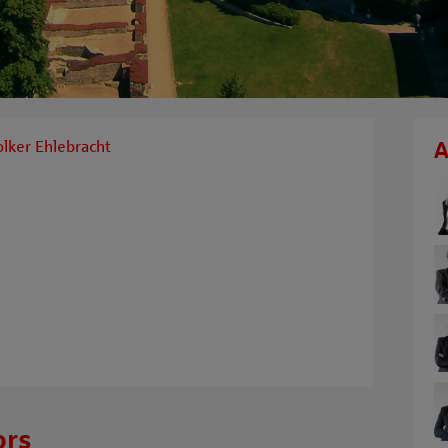
olker Ehlebracht
A
ors