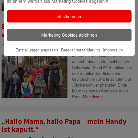
ablehnen“ werden alle Marketing Cookies abgelehnt.
Ich stimme zu
Bielefelder Grundschulen pflanzen
einen Schulwald
Marketing Cookies ablehnen
eingestellt von
Rabea Giersch
am 7. Juni 2023 um 15:27
Einstellungen anpassen
Datenschutzerklärung
Impressum
Mitten im Teutoburger Wald
entsteht derzeit ein nachhaltiger
Schulwald. Rund 50 Schülerinnen
und Schüler der Bielefelder
Grundschulen „Martinschule“ und
„Klosterschule“ pflanzten Ende
März die ersten Setzlinge in die
Erde.
Mehr lesen
„Hallo Mama, hallo Papa – mein Handy
ist kaputt.“