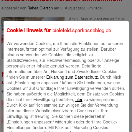
eingestellt von
Rabea Giersch
am 3. August 2023 um 16:10
Am 1. August 2023 war es für 13
Auszubildende soweit: Der erste
bielefeld.sparkasseblog.de
Cookie Hinweis für
Tag im Team der Sparkasse.
Jetzt liegen spannende
zweieinhalb Jahre vor ihnen.
Mehr
Wir verwenden Cookies, um Ihnen die Funktionen auf unseren
lesen
Internetauftritten optimal zur Verfügung zu stellen. Darüber
hinaus verwenden wir Cookies, die lediglich zu
Statistikzwecken, zur Reichweitenmessung oder zur Anzeige
personalisierter Inhalte genutzt werden. Detaillierte
Informationen über Art, Herkunft und Zweck dieser Cookies
Neue Sparkassen-Card für Kundinnen
finden Sie in unserer
Erklärung zum Datenschutz
. Durch Klick
und Kunden der Sparkasse
auf „Einstellungen anpassen“ können Sie bestimmen, welche
Cookies wir auf Grundlage Ihrer Einwilligung verwenden dürfen.
eingestellt von
Rabea Giersch
am 29. Juni 2023 um 15:31
Sie haben außerdem die Möglichkeit, dem Einsatz von Cookies,
die nicht Ihrer Einwilligung bedürfen,
hier
zu widersprechen.
Ab dem 1. Juli wird es noch
Durch Klick auf “Ich stimme zu“ willigen Sie der Verwendung
komfortabler Zahlungen
aller auf dieser Website einsetzbaren Cookies ein. Ihre
abzuwickeln – auch online.
Mehr
Einwilligung ist freiwillig. Sie können diese jederzeit in
lesen
„Einstellungen anpassen“ widerrufen oder dort Ihre Cookie-
Einstellungen ändern. Mit Klick auf “Marketing Cookies