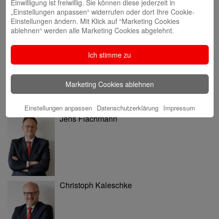
Einwilligung ist freiwillig. Sie können diese jederzeit in
„Einstellungen anpassen“ widerrufen oder dort Ihre Cookie-
Einstellungen ändern. Mit Klick auf “Marketing Cookies
ablehnen“ werden alle Marketing Cookies abgelehnt.
Volker Ehlebracht
Ich stimme zu
Marketing Cookies ablehnen
Einstellungen anpassen
Datenschutzerklärung
Impressum
Jens Flachmann
Christoph Kaleschke