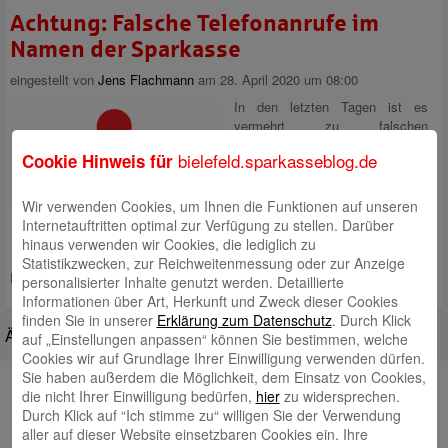
Achtung: Falsche Telefonanrufe im
Namen der Sparkasse
eingestellt von
Jens Flachmann
am 28. April 2020 um 08:00
In den letzten Tagen ist es
vermehrt zu falschen
Telefonanrufen im Namen der
bielefeld.sparkasseblog.de
Cookie Hinweis für
Sparkasse gekommen. Ziel der
Anrufe ist es, Zugangsdaten zum
Online-Banking und
Wir verwenden Cookies, um Ihnen die Funktionen auf unseren
Transaktionsnummern zu
Internetauftritten optimal zur Verfügung zu stellen. Darüber
erbeuten. Wir warnen dringend
hinaus verwenden wir Cookies, die lediglich zu
vor solchen Anrufen. In keinem
Statistikzwecken, zur Reichweitenmessung oder zur Anzeige
Fall sollten Sie Zugangsdaten oder
Mehr lesen
personalisierter Inhalte genutzt werden. Detaillierte
Informationen über Art, Herkunft und Zweck dieser Cookies
finden Sie in unserer
Erklärung zum Datenschutz
. Durch Klick
Ältere Beiträge
auf „Einstellungen anpassen“ können Sie bestimmen, welche
Cookies wir auf Grundlage Ihrer Einwilligung verwenden dürfen.
Sie haben außerdem die Möglichkeit, dem Einsatz von Cookies,
Autoren
die nicht Ihrer Einwilligung bedürfen,
hier
zu widersprechen.
Durch Klick auf “Ich stimme zu“ willigen Sie der Verwendung
Rabea Giersch
aller auf dieser Website einsetzbaren Cookies ein. Ihre