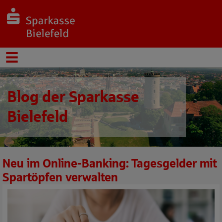
Blog der Sparkasse
Bielefeld
Neu im Online-Banking: Tagesgelder mit
Spartöpfen verwalten