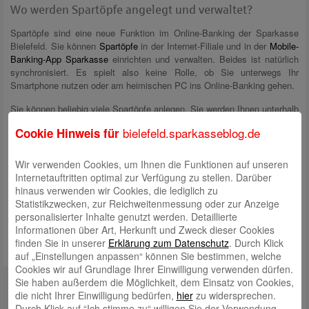
Wo werden Spartöpfe angelegt und verwaltet?
Spartöpfe sind eine neue Funktion im Online-Banking der Sparkasse
Bielefeld. Sie können
Spartöpfe
in der Internet-Filiale und in der
Mobile-
Banking-App Sparkasse
einrichten und verwalten. Beides ist natürlich
synchronisiert. Es spielt also keine Rolle, ob Sie unterwegs Ihr
Smartphone nutzen oder am heimischen PC ins Online-Banking gehen.
Sie können beliebig viele Spartöpfe anlegen. Sie werden Ihnen unterhalb
Ihres Online-Tagesgelds übersichtlich aufgelistet angezeigt. Mit der von
bielefeld.sparkasseblog.de
Cookie Hinweis für
Ihnen gewählten Bezeichnung und dem aktuellen Guthaben.
Sie haben noch kein Tagesgeld oder möchten mehr Informationen zu
Wir verwenden Cookies, um Ihnen die Funktionen auf unseren
den neuen Spartöpfen haben? Die Möglichkeit zur Online-
Internetauftritten optimal zur Verfügung zu stellen. Darüber
Kontoeröffnung und mehr Infos zu den Spartöpfen finden Sie in der
hinaus verwenden wir Cookies, die lediglich zu
Internet-Filiale der Sparkasse Bielefeld
.
Statistikzwecken, zur Reichweitenmessung oder zur Anzeige
personalisierter Inhalte genutzt werden. Detaillierte
Informationen über Art, Herkunft und Zweck dieser Cookies
finden Sie in unserer
Erklärung zum Datenschutz
. Durch Klick
auf „Einstellungen anpassen“ können Sie bestimmen, welche
Cookies wir auf Grundlage Ihrer Einwilligung verwenden dürfen.
Autoren
Sie haben außerdem die Möglichkeit, dem Einsatz von Cookies,
die nicht Ihrer Einwilligung bedürfen,
hier
zu widersprechen.
Rabea Giersch
Durch Klick auf “Ich stimme zu“ willigen Sie der Verwendung