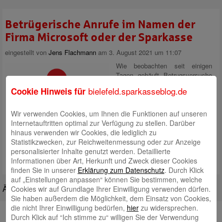
Betrügerische Anrufe im Namen der
Firma Microsoft oder der Sparkasse
eingestellt von
Jens Flachmann
am 3. August 2021 um 11:07
Wie beobachten seit einigen
Tagen gehäuft Betrugsversuche
in Form von Telefonanrufen. Die
bielefeld.sparkasseblog.de
Cookie Hinweis für
Anrufer geben sich als
Mitarbeiter der Firma Microsoft
oder der Sparkasse aus und
Wir verwenden Cookies, um Ihnen die Funktionen auf unseren
versuchen Kundinnen und
Internetauftritten optimal zur Verfügung zu stellen. Darüber
Kunden so zur Herausgabe von
hinaus verwenden wir Cookies, die lediglich zu
geheimen Informationen und zur
Statistikzwecken, zur Reichweitenmessung oder zur Anzeige
Installation von Schad-Software
personalisierter Inhalte genutzt werden. Detaillierte
Mehr lesen
Informationen über Art, Herkunft und Zweck dieser Cookies
finden Sie in unserer
Erklärung zum Datenschutz
. Durch Klick
auf „Einstellungen anpassen“ können Sie bestimmen, welche
Ältere Beiträge
Cookies wir auf Grundlage Ihrer Einwilligung verwenden dürfen.
Sie haben außerdem die Möglichkeit, dem Einsatz von Cookies,
die nicht Ihrer Einwilligung bedürfen,
hier
zu widersprechen.
Autoren
Durch Klick auf “Ich stimme zu“ willigen Sie der Verwendung