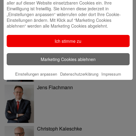
aller auf dieser Website einsetzbaren Cookies ein. Ihre
Rabea Giersch
Einwilligung ist freiwillig. Sie können diese jederzeit in
„Einstellungen anpassen“ widerrufen oder dort Ihre Cookie-
Einstellungen ändern. Mit Klick auf “Marketing Cookies
ablehnen“ werden alle Marketing Cookies abgelehnt.
Ich stimme zu
Volker Ehlebracht
Marketing Cookies ablehnen
Einstellungen anpassen
Datenschutzerklärung
Impressum
Jens Flachmann
Christoph Kaleschke