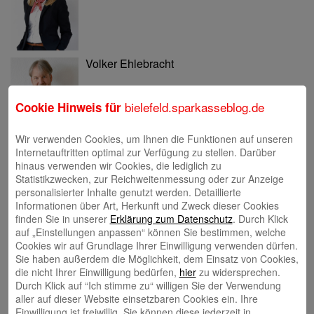
Volker Ehlebracht
bielefeld.sparkasseblog.de
Cookie Hinweis für
Wir verwenden Cookies, um Ihnen die Funktionen auf unseren
Internetauftritten optimal zur Verfügung zu stellen. Darüber
Jens Flachmann
hinaus verwenden wir Cookies, die lediglich zu
Statistikzwecken, zur Reichweitenmessung oder zur Anzeige
personalisierter Inhalte genutzt werden. Detaillierte
Informationen über Art, Herkunft und Zweck dieser Cookies
finden Sie in unserer
Erklärung zum Datenschutz
. Durch Klick
auf „Einstellungen anpassen“ können Sie bestimmen, welche
Cookies wir auf Grundlage Ihrer Einwilligung verwenden dürfen.
Christoph Kaleschke
Sie haben außerdem die Möglichkeit, dem Einsatz von Cookies,
die nicht Ihrer Einwilligung bedürfen,
hier
zu widersprechen.
Durch Klick auf “Ich stimme zu“ willigen Sie der Verwendung
aller auf dieser Website einsetzbaren Cookies ein. Ihre
Einwilligung ist freiwillig. Sie können diese jederzeit in