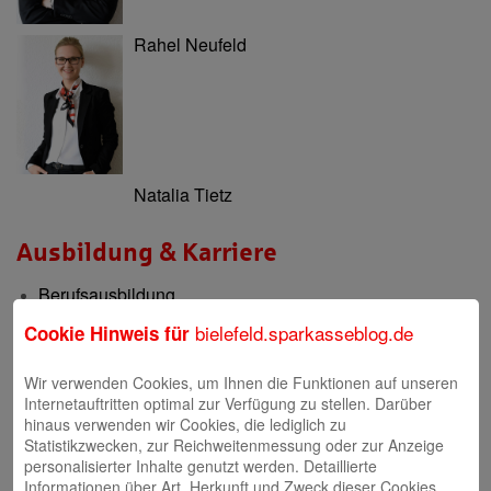
Rahel Neufeld
Natalia Tietz
Ausbildung & Karriere
Berufsausbildung
Berufsorientierung & Praktikum
bielefeld.sparkasseblog.de
Cookie Hinweis für
Filialen
Wir verwenden Cookies, um Ihnen die Funktionen auf unseren
Internetauftritten optimal zur Verfügung zu stellen. Darüber
Filialen und Geldautomaten
hinaus verwenden wir Cookies, die lediglich zu
Statistikzwecken, zur Reichweitenmessung oder zur Anzeige
Internet-Filiale und Online-Banking
personalisierter Inhalte genutzt werden. Detaillierte
Informationen über Art, Herkunft und Zweck dieser Cookies
Video-Beratung in der Internet-Filiale