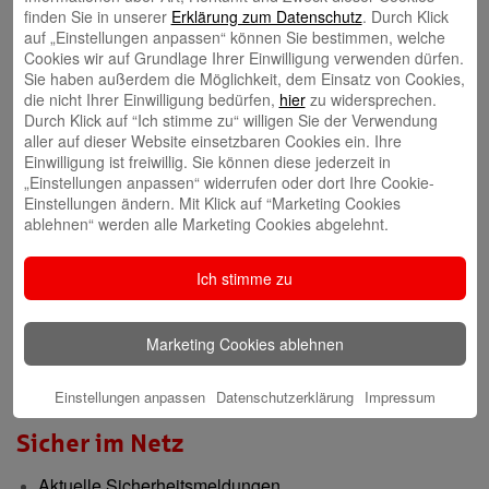
finden Sie in unserer
Erklärung zum Datenschutz
. Durch Klick
auf „Einstellungen anpassen“ können Sie bestimmen, welche
Gründerberatung
Cookies wir auf Grundlage Ihrer Einwilligung verwenden dürfen.
Sie haben außerdem die Möglichkeit, dem Einsatz von Cookies,
GründerCenter
die nicht Ihrer Einwilligung bedürfen,
hier
zu widersprechen.
Durch Klick auf “Ich stimme zu“ willigen Sie der Verwendung
aller auf dieser Website einsetzbaren Cookies ein. Ihre
Immobilien
Einwilligung ist freiwillig. Sie können diese jederzeit in
„Einstellungen anpassen“ widerrufen oder dort Ihre Cookie-
ImmobilienCenter
Einstellungen ändern. Mit Klick auf “Marketing Cookies
ablehnen“ werden alle Marketing Cookies abgelehnt.
Nachhaltigkeit
Ich stimme zu
Verantwortungsvoll für die Menschen und die Region
Presse-Center
Marketing Cookies ablehnen
Aktuelle Meldungen
Einstellungen anpassen
Datenschutzerklärung
Impressum
Sicher im Netz
Aktuelle Sicherheitsmeldungen