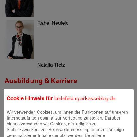
Rahel Neufeld
Natalia Tietz
Ausbildung & Karriere
Berufsausbildung
bielefeld.sparkasseblog.de
Cookie Hinweis für
Berufsorientierung & Praktikum
Wir verwenden Cookies, um Ihnen die Funktionen auf unseren
Filialen
Internetauftritten optimal zur Verfügung zu stellen. Darüber
hinaus verwenden wir Cookies, die lediglich zu
Filialen und Geldautomaten
Statistikzwecken, zur Reichweitenmessung oder zur Anzeige
personalisierter Inhalte genutzt werden. Detaillierte