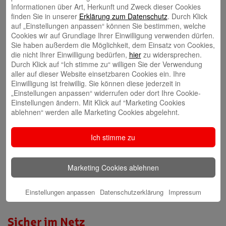
Internet-Filiale und Online-Banking
Informationen über Art, Herkunft und Zweck dieser Cookies
Video-Beratung in der Internet-Filiale
finden Sie in unserer
Erklärung zum Datenschutz
. Durch Klick
auf „Einstellungen anpassen“ können Sie bestimmen, welche
Cookies wir auf Grundlage Ihrer Einwilligung verwenden dürfen.
Gründerberatung
Sie haben außerdem die Möglichkeit, dem Einsatz von Cookies,
die nicht Ihrer Einwilligung bedürfen,
hier
zu widersprechen.
GründerCenter
Durch Klick auf “Ich stimme zu“ willigen Sie der Verwendung
aller auf dieser Website einsetzbaren Cookies ein. Ihre
Einwilligung ist freiwillig. Sie können diese jederzeit in
Immobilien
„Einstellungen anpassen“ widerrufen oder dort Ihre Cookie-
Einstellungen ändern. Mit Klick auf “Marketing Cookies
ImmobilienCenter
ablehnen“ werden alle Marketing Cookies abgelehnt.
Nachhaltigkeit
Ich stimme zu
Verantwortungsvoll für die Menschen und die Region
Marketing Cookies ablehnen
Presse-Center
Einstellungen anpassen
Datenschutzerklärung
Impressum
Aktuelle Meldungen
Sicher im Netz