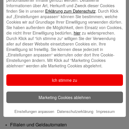
Informationen über Art, Herkunft und Zweck dieser Cookies
finden Sie in unserer
Erklärung zum Datenschutz
. Durch Klick
auf „Einstellungen anpassen“ können Sie bestimmen, welche
Cookies wir auf Grundlage Ihrer Einwilligung verwenden dürfen.
Rahel Neufeld
Sie haben außerdem die Möglichkeit, dem Einsatz von Cookies,
die nicht Ihrer Einwilligung bedürfen,
hier
zu widersprechen.
Durch Klick auf “Ich stimme zu“ willigen Sie der Verwendung
aller auf dieser Website einsetzbaren Cookies ein. Ihre
Einwilligung ist freiwillig. Sie können diese jederzeit in
„Einstellungen anpassen“ widerrufen oder dort Ihre Cookie-
Einstellungen ändern. Mit Klick auf “Marketing Cookies
Natalia Tietz
ablehnen“ werden alle Marketing Cookies abgelehnt.
Ausbildung & Karriere
Ich stimme zu
Berufsausbildung
Marketing Cookies ablehnen
Berufsorientierung & Praktikum
Einstellungen anpassen
Datenschutzerklärung
Impressum
Filialen
Filialen und Geldautomaten