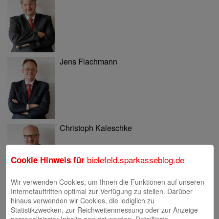
Jens Flachmann
Christoph Kaleschke
bielefeld.sparkasseblog.de
Cookie Hinweis für
Wir verwenden Cookies, um Ihnen die Funktionen auf unseren
Internetauftritten optimal zur Verfügung zu stellen. Darüber
Stephan Merkel
hinaus verwenden wir Cookies, die lediglich zu
Statistikzwecken, zur Reichweitenmessung oder zur Anzeige
personalisierter Inhalte genutzt werden. Detaillierte