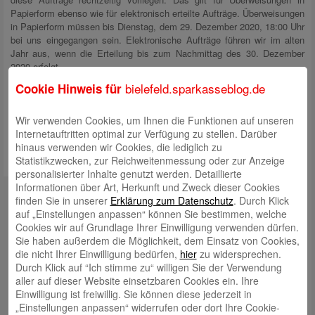
Papierform ebenso wie für elektronisch erteilte Aufträge. Überweisungen
in Papierform müssen bis Dienstag, dem 29. Dezember 2020, 18:00 Uhr
bei uns eingegangen sein. Elektronische Aufträge führen wir im alten
Jahr aus, wenn die Erteilung bis zum Nachmittag des 30. Dezember
2020 erfolgt.
bielefeld.sparkasseblog.de
Cookie Hinweis für
Wir wünschen Ihnen ein frohes Weihnachtsfest und ein gutes und
gesundes Jahr 2021.
Wir verwenden Cookies, um Ihnen die Funktionen auf unseren
Internetauftritten optimal zur Verfügung zu stellen. Darüber
hinaus verwenden wir Cookies, die lediglich zu
Statistikzwecken, zur Reichweitenmessung oder zur Anzeige
personalisierter Inhalte genutzt werden. Detaillierte
Informationen über Art, Herkunft und Zweck dieser Cookies
Autoren
finden Sie in unserer
Erklärung zum Datenschutz
. Durch Klick
auf „Einstellungen anpassen“ können Sie bestimmen, welche
Rabea Giersch
Cookies wir auf Grundlage Ihrer Einwilligung verwenden dürfen.
Sie haben außerdem die Möglichkeit, dem Einsatz von Cookies,
die nicht Ihrer Einwilligung bedürfen,
hier
zu widersprechen.
Durch Klick auf “Ich stimme zu“ willigen Sie der Verwendung
aller auf dieser Website einsetzbaren Cookies ein. Ihre
Einwilligung ist freiwillig. Sie können diese jederzeit in
„Einstellungen anpassen“ widerrufen oder dort Ihre Cookie-
Volker Ehlebracht