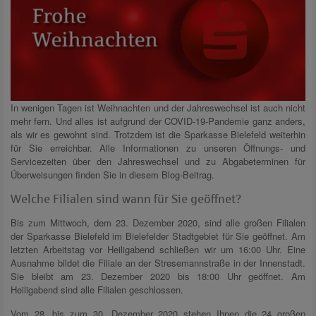
In wenigen Tagen ist Weihnachten und der Jahreswechsel ist auch nicht
mehr fern. Und alles ist aufgrund der COVID-19-Pandemie ganz anders,
als wir es gewohnt sind. Trotzdem ist die Sparkasse Bielefeld weiterhin
für Sie erreichbar. Alle Informationen zu unseren Öffnungs- und
Servicezeiten über den Jahreswechsel und zu Abgabeterminen für
Überweisungen finden Sie in diesem Blog-Beitrag.
Welche Filialen sind wann für Sie geöffnet?
Bis zum Mittwoch, dem 23. Dezember 2020, sind alle großen Filialen
der Sparkasse Bielefeld im Bielefelder Stadtgebiet für Sie geöffnet. Am
letzten Arbeitstag vor Heiligabend schließen wir um 16:00 Uhr. Eine
Ausnahme bildet die Filiale an der Stresemannstraße in der Innenstadt.
Sie bleibt am 23. Dezember 2020 bis 18:00 Uhr geöffnet. Am
Heiligabend sind alle Filialen geschlossen.
Vom 28. bis zum 30. Dezember 2020 stehen Ihnen die 24 großen