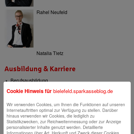
Rahel Neufeld
Natalia Tietz
Ausbildung & Karriere
Berufsausbildung
Berufsorientierung & Praktikum
bielefeld.sparkasseblog.de
Cookie Hinweis für
Filialen
Wir verwenden Cookies, um Ihnen die Funktionen auf unseren
Internetauftritten optimal zur Verfügung zu stellen. Darüber
Filialen und Geldautomaten
hinaus verwenden wir Cookies, die lediglich zu
Statistikzwecken, zur Reichweitenmessung oder zur Anzeige
Internet-Filiale und Online-Banking
personalisierter Inhalte genutzt werden. Detaillierte
Informationen über Art, Herkunft und Zweck dieser Cookies
Video-Beratung in der Internet-Filiale