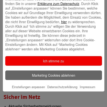
finden Sie in unserer
Erklärung zum Datenschutz
. Durch Klick
auf „Einstellungen anpassen“ können Sie bestimmen, welche
Gründerberatung
Cookies wir auf Grundlage Ihrer Einwilligung verwenden dürfen.
Sie haben außerdem die Möglichkeit, dem Einsatz von Cookies,
GründerCenter
die nicht Ihrer Einwilligung bedürfen,
hier
zu widersprechen.
Durch Klick auf “Ich stimme zu“ willigen Sie der Verwendung
aller auf dieser Website einsetzbaren Cookies ein. Ihre
Immobilien
Einwilligung ist freiwillig. Sie können diese jederzeit in
„Einstellungen anpassen“ widerrufen oder dort Ihre Cookie-
ImmobilienCenter
Einstellungen ändern. Mit Klick auf “Marketing Cookies
ablehnen“ werden alle Marketing Cookies abgelehnt.
Nachhaltigkeit
Ich stimme zu
Verantwortungsvoll für die Menschen und die Region
Presse-Center
Marketing Cookies ablehnen
Aktuelle Meldungen
Einstellungen anpassen
Datenschutzerklärung
Impressum
Sicher im Netz
Aktuelle Sicherheitsmeldungen