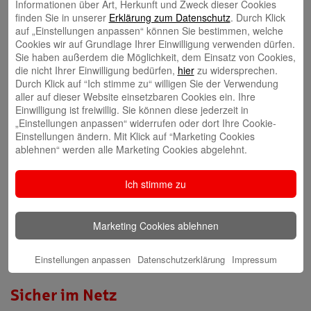
Informationen über Art, Herkunft und Zweck dieser Cookies
Video-Beratung in der Internet-Filiale
finden Sie in unserer
Erklärung zum Datenschutz
. Durch Klick
auf „Einstellungen anpassen“ können Sie bestimmen, welche
Cookies wir auf Grundlage Ihrer Einwilligung verwenden dürfen.
Gründerberatung
Sie haben außerdem die Möglichkeit, dem Einsatz von Cookies,
die nicht Ihrer Einwilligung bedürfen,
hier
zu widersprechen.
GründerCenter
Durch Klick auf “Ich stimme zu“ willigen Sie der Verwendung
aller auf dieser Website einsetzbaren Cookies ein. Ihre
Immobilien
Einwilligung ist freiwillig. Sie können diese jederzeit in
„Einstellungen anpassen“ widerrufen oder dort Ihre Cookie-
ImmobilienCenter
Einstellungen ändern. Mit Klick auf “Marketing Cookies
ablehnen“ werden alle Marketing Cookies abgelehnt.
Nachhaltigkeit
Ich stimme zu
Verantwortungsvoll für die Menschen und die Region
Marketing Cookies ablehnen
Presse-Center
Aktuelle Meldungen
Einstellungen anpassen
Datenschutzerklärung
Impressum
Sicher im Netz