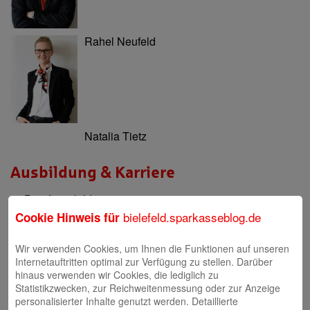
Rahel Neufeld
Natalia Tietz
Ausbildung & Karriere
Berufsausbildung
bielefeld.sparkasseblog.de
Cookie Hinweis für
Berufsorientierung & Praktikum
Wir verwenden Cookies, um Ihnen die Funktionen auf unseren
Filialen
Internetauftritten optimal zur Verfügung zu stellen. Darüber
hinaus verwenden wir Cookies, die lediglich zu
Filialen und Geldautomaten
Statistikzwecken, zur Reichweitenmessung oder zur Anzeige
personalisierter Inhalte genutzt werden. Detaillierte
Internet-Filiale und Online-Banking