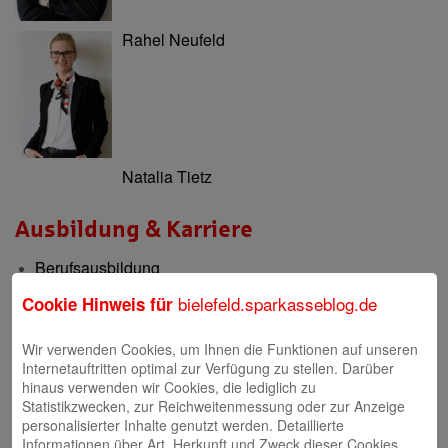
Rahel Neufeld
Natalia Tietz
Ausbildung & Karriere
Berufsausbildung
Berufsorientierung & Praktikum
bielefeld.sparkasseblog.de
Cookie Hinweis für
Filialen
Wir verwenden Cookies, um Ihnen die Funktionen auf unseren
Internetauftritten optimal zur Verfügung zu stellen. Darüber
Filialen und Geldautomaten
hinaus verwenden wir Cookies, die lediglich zu
Statistikzwecken, zur Reichweitenmessung oder zur Anzeige
Internet-Filiale und Online-Banking
personalisierter Inhalte genutzt werden. Detaillierte
Informationen über Art, Herkunft und Zweck dieser Cookies
Video-Beratung in der Internet-Filiale