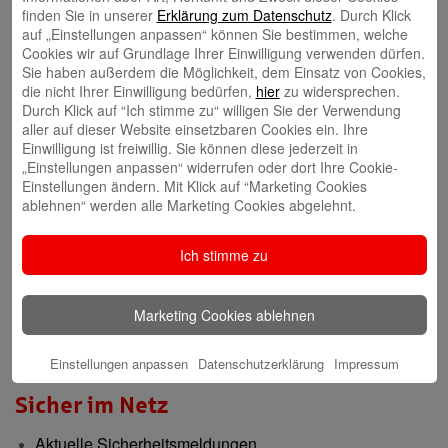
finden Sie in unserer
Erklärung zum Datenschutz
. Durch Klick
auf „Einstellungen anpassen“ können Sie bestimmen, welche
Gründerberatung
Cookies wir auf Grundlage Ihrer Einwilligung verwenden dürfen.
Sie haben außerdem die Möglichkeit, dem Einsatz von Cookies,
GründerCenter
die nicht Ihrer Einwilligung bedürfen,
hier
zu widersprechen.
Durch Klick auf “Ich stimme zu“ willigen Sie der Verwendung
aller auf dieser Website einsetzbaren Cookies ein. Ihre
Immobilien
Einwilligung ist freiwillig. Sie können diese jederzeit in
„Einstellungen anpassen“ widerrufen oder dort Ihre Cookie-
ImmobilienCenter
Einstellungen ändern. Mit Klick auf “Marketing Cookies
ablehnen“ werden alle Marketing Cookies abgelehnt.
Nachhaltigkeit
Ich stimme zu
Verantwortungsvoll für die Menschen und die Region
Presse-Center
Marketing Cookies ablehnen
Aktuelle Meldungen
Einstellungen anpassen
Datenschutzerklärung
Impressum
Sicher im Netz
Aktuelle Sicherheitsmeldungen