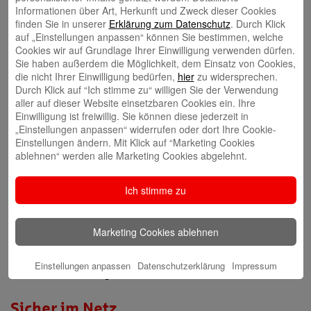
Internet-Filiale und Online-Banking
Informationen über Art, Herkunft und Zweck dieser Cookies
finden Sie in unserer
Erklärung zum Datenschutz
. Durch Klick
Video-Beratung in der Internet-Filiale
auf „Einstellungen anpassen“ können Sie bestimmen, welche
Cookies wir auf Grundlage Ihrer Einwilligung verwenden dürfen.
Gründerberatung
Sie haben außerdem die Möglichkeit, dem Einsatz von Cookies,
die nicht Ihrer Einwilligung bedürfen,
hier
zu widersprechen.
GründerCenter
Durch Klick auf “Ich stimme zu“ willigen Sie der Verwendung
aller auf dieser Website einsetzbaren Cookies ein. Ihre
Einwilligung ist freiwillig. Sie können diese jederzeit in
Immobilien
„Einstellungen anpassen“ widerrufen oder dort Ihre Cookie-
Einstellungen ändern. Mit Klick auf “Marketing Cookies
ImmobilienCenter
ablehnen“ werden alle Marketing Cookies abgelehnt.
Nachhaltigkeit
Ich stimme zu
Verantwortungsvoll für die Menschen und die Region
Marketing Cookies ablehnen
Presse-Center
Einstellungen anpassen
Datenschutzerklärung
Impressum
Aktuelle Meldungen
Sicher im Netz