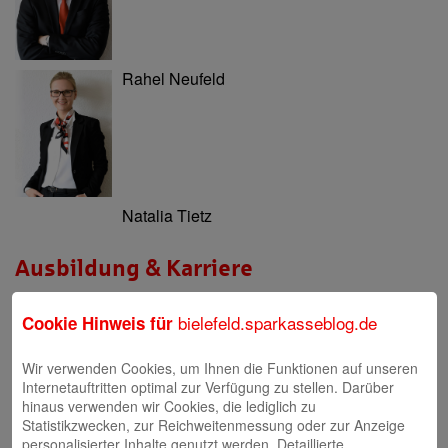
Rahel Neufeld
Natalia Tietz
Ausbildung & Karriere
Berufsausbildung
bielefeld.sparkasseblog.de
Cookie Hinweis für
Berufsorientierung & Praktikum
Wir verwenden Cookies, um Ihnen die Funktionen auf unseren
Filialen
Internetauftritten optimal zur Verfügung zu stellen. Darüber
hinaus verwenden wir Cookies, die lediglich zu
Filialen und Geldautomaten
Statistikzwecken, zur Reichweitenmessung oder zur Anzeige
personalisierter Inhalte genutzt werden. Detaillierte