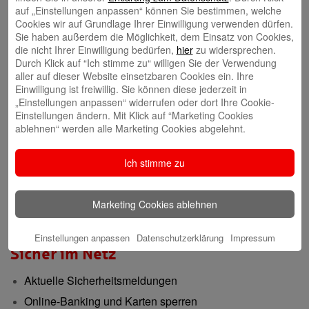
Gründerberatung
auf „Einstellungen anpassen“ können Sie bestimmen, welche
Cookies wir auf Grundlage Ihrer Einwilligung verwenden dürfen.
GründerCenter
Sie haben außerdem die Möglichkeit, dem Einsatz von Cookies,
die nicht Ihrer Einwilligung bedürfen,
hier
zu widersprechen.
Durch Klick auf “Ich stimme zu“ willigen Sie der Verwendung
Immobilien
aller auf dieser Website einsetzbaren Cookies ein. Ihre
Einwilligung ist freiwillig. Sie können diese jederzeit in
ImmobilienCenter
„Einstellungen anpassen“ widerrufen oder dort Ihre Cookie-
Einstellungen ändern. Mit Klick auf “Marketing Cookies
ablehnen“ werden alle Marketing Cookies abgelehnt.
Nachhaltigkeit
Verantwortungsvoll für die Menschen und die Region
Ich stimme zu
Presse-Center
Marketing Cookies ablehnen
Aktuelle Meldungen
Einstellungen anpassen
Datenschutzerklärung
Impressum
Sicher im Netz
Aktuelle Sicherheitsmeldungen
Online-Banking und Karten sperren