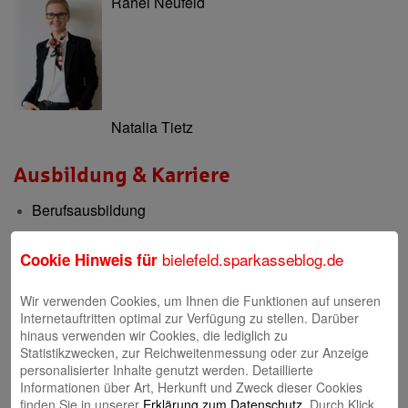
Rahel Neufeld
Natalia Tietz
Ausbildung & Karriere
Berufsausbildung
Berufsorientierung & Praktikum
bielefeld.sparkasseblog.de
Cookie Hinweis für
Filialen
Wir verwenden Cookies, um Ihnen die Funktionen auf unseren
Filialen und Geldautomaten
Internetauftritten optimal zur Verfügung zu stellen. Darüber
hinaus verwenden wir Cookies, die lediglich zu
Internet-Filiale und Online-Banking
Statistikzwecken, zur Reichweitenmessung oder zur Anzeige
personalisierter Inhalte genutzt werden. Detaillierte
Video-Beratung in der Internet-Filiale
Informationen über Art, Herkunft und Zweck dieser Cookies
finden Sie in unserer
Erklärung zum Datenschutz
. Durch Klick