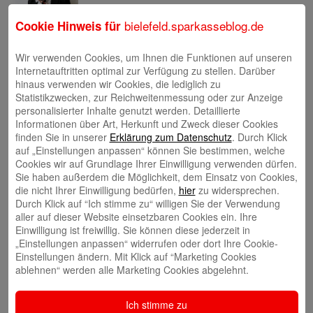
bielefeld.sparkasseblog.de
Cookie Hinweis für
Wir verwenden Cookies, um Ihnen die Funktionen auf unseren
Natalia Tietz
Internetauftritten optimal zur Verfügung zu stellen. Darüber
hinaus verwenden wir Cookies, die lediglich zu
Statistikzwecken, zur Reichweitenmessung oder zur Anzeige
Ausbildung & Karriere
personalisierter Inhalte genutzt werden. Detaillierte
Informationen über Art, Herkunft und Zweck dieser Cookies
Berufsausbildung
finden Sie in unserer
Erklärung zum Datenschutz
. Durch Klick
Berufsorientierung & Praktikum
auf „Einstellungen anpassen“ können Sie bestimmen, welche
Cookies wir auf Grundlage Ihrer Einwilligung verwenden dürfen.
Sie haben außerdem die Möglichkeit, dem Einsatz von Cookies,
Filialen
die nicht Ihrer Einwilligung bedürfen,
hier
zu widersprechen.
Durch Klick auf “Ich stimme zu“ willigen Sie der Verwendung
Filialen und Geldautomaten
aller auf dieser Website einsetzbaren Cookies ein. Ihre
Einwilligung ist freiwillig. Sie können diese jederzeit in
Internet-Filiale und Online-Banking
„Einstellungen anpassen“ widerrufen oder dort Ihre Cookie-
Video-Beratung in der Internet-Filiale
Einstellungen ändern. Mit Klick auf “Marketing Cookies
ablehnen“ werden alle Marketing Cookies abgelehnt.
Gründerberatung
Ich stimme zu