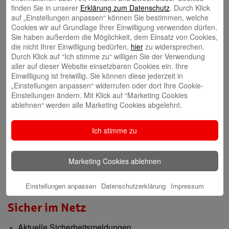
finden Sie in unserer
Erklärung zum Datenschutz
. Durch Klick
auf „Einstellungen anpassen“ können Sie bestimmen, welche
Gründerberatung
Cookies wir auf Grundlage Ihrer Einwilligung verwenden dürfen.
Sie haben außerdem die Möglichkeit, dem Einsatz von Cookies,
GründerCenter
die nicht Ihrer Einwilligung bedürfen,
hier
zu widersprechen.
Durch Klick auf “Ich stimme zu“ willigen Sie der Verwendung
aller auf dieser Website einsetzbaren Cookies ein. Ihre
Immobilien
Einwilligung ist freiwillig. Sie können diese jederzeit in
„Einstellungen anpassen“ widerrufen oder dort Ihre Cookie-
ImmobilienCenter
Einstellungen ändern. Mit Klick auf “Marketing Cookies
ablehnen“ werden alle Marketing Cookies abgelehnt.
Nachhaltigkeit
Ich stimme zu
Verantwortungsvoll für die Menschen und die Region
Presse-Center
Marketing Cookies ablehnen
Aktuelle Meldungen
Einstellungen anpassen
Datenschutzerklärung
Impressum
Sicher im Netz
Aktuelle Sicherheitsmeldungen