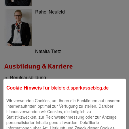
Rahel Neufeld
Natalia Tietz
Ausbildung & Karriere
Berufsausbildung
Berufsorientierung & Praktikum
bielefeld.sparkasseblog.de
Cookie Hinweis für
Filialen
Wir verwenden Cookies, um Ihnen die Funktionen auf unseren
Internetauftritten optimal zur Verfügung zu stellen. Darüber
Filialen und Geldautomaten
hinaus verwenden wir Cookies, die lediglich zu
Statistikzwecken, zur Reichweitenmessung oder zur Anzeige
Internet-Filiale und Online-Banking
personalisierter Inhalte genutzt werden. Detaillierte
Informationen über Art, Herkunft und Zweck dieser Cookies
Video-Beratung in der Internet-Filiale