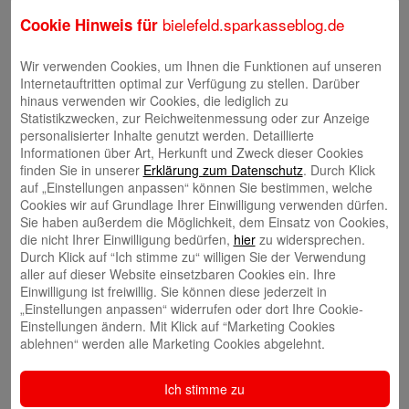
bielefeld.sparkasseblog.de
Cookie Hinweis für
Natalia Tietz
Wir verwenden Cookies, um Ihnen die Funktionen auf unseren
Internetauftritten optimal zur Verfügung zu stellen. Darüber
hinaus verwenden wir Cookies, die lediglich zu
Ausbildung & Karriere
Statistikzwecken, zur Reichweitenmessung oder zur Anzeige
personalisierter Inhalte genutzt werden. Detaillierte
Berufsausbildung
Informationen über Art, Herkunft und Zweck dieser Cookies
finden Sie in unserer
Erklärung zum Datenschutz
. Durch Klick
Berufsorientierung & Praktikum
auf „Einstellungen anpassen“ können Sie bestimmen, welche
Cookies wir auf Grundlage Ihrer Einwilligung verwenden dürfen.
Filialen
Sie haben außerdem die Möglichkeit, dem Einsatz von Cookies,
die nicht Ihrer Einwilligung bedürfen,
hier
zu widersprechen.
Filialen und Geldautomaten
Durch Klick auf “Ich stimme zu“ willigen Sie der Verwendung
aller auf dieser Website einsetzbaren Cookies ein. Ihre
Internet-Filiale und Online-Banking
Einwilligung ist freiwillig. Sie können diese jederzeit in
„Einstellungen anpassen“ widerrufen oder dort Ihre Cookie-
Video-Beratung in der Internet-Filiale
Einstellungen ändern. Mit Klick auf “Marketing Cookies
ablehnen“ werden alle Marketing Cookies abgelehnt.
Gründerberatung
Ich stimme zu
GründerCenter