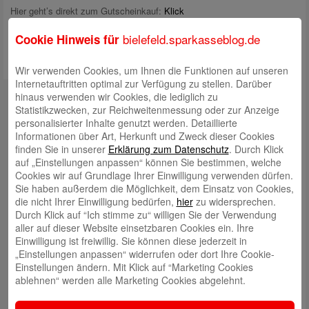
Hier geht’s direkt zum Gutscheinkauf:
Klick
bielefeld.sparkasseblog.de
Cookie Hinweis für
Wir verwenden Cookies, um Ihnen die Funktionen auf unseren
Internetauftritten optimal zur Verfügung zu stellen. Darüber
Autoren
hinaus verwenden wir Cookies, die lediglich zu
Statistikzwecken, zur Reichweitenmessung oder zur Anzeige
Rabea Giersch
personalisierter Inhalte genutzt werden. Detaillierte
Informationen über Art, Herkunft und Zweck dieser Cookies
finden Sie in unserer
Erklärung zum Datenschutz
. Durch Klick
auf „Einstellungen anpassen“ können Sie bestimmen, welche
Cookies wir auf Grundlage Ihrer Einwilligung verwenden dürfen.
Sie haben außerdem die Möglichkeit, dem Einsatz von Cookies,
die nicht Ihrer Einwilligung bedürfen,
hier
zu widersprechen.
Volker Ehlebracht
Durch Klick auf “Ich stimme zu“ willigen Sie der Verwendung
aller auf dieser Website einsetzbaren Cookies ein. Ihre
Einwilligung ist freiwillig. Sie können diese jederzeit in
„Einstellungen anpassen“ widerrufen oder dort Ihre Cookie-
Einstellungen ändern. Mit Klick auf “Marketing Cookies
ablehnen“ werden alle Marketing Cookies abgelehnt.
Jens Flachmann