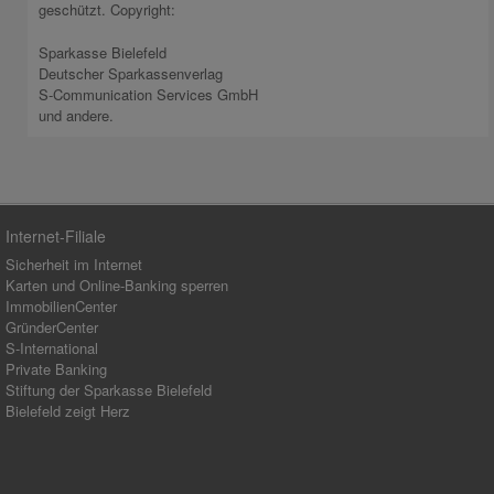
geschützt. Copyright:
Sparkasse Bielefeld
Deutscher Sparkassenverlag
S-Communication Services GmbH
und andere.
Internet-Filiale
Sicherheit im Internet
Karten und Online-Banking sperren
ImmobilienCenter
GründerCenter
S-International
Private Banking
Stiftung der Sparkasse Bielefeld
Bielefeld zeigt Herz