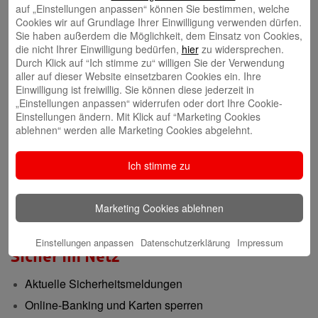
Gründerberatung
auf „Einstellungen anpassen“ können Sie bestimmen, welche
Cookies wir auf Grundlage Ihrer Einwilligung verwenden dürfen.
GründerCenter
Sie haben außerdem die Möglichkeit, dem Einsatz von Cookies,
die nicht Ihrer Einwilligung bedürfen,
hier
zu widersprechen.
Durch Klick auf “Ich stimme zu“ willigen Sie der Verwendung
Immobilien
aller auf dieser Website einsetzbaren Cookies ein. Ihre
Einwilligung ist freiwillig. Sie können diese jederzeit in
ImmobilienCenter
„Einstellungen anpassen“ widerrufen oder dort Ihre Cookie-
Einstellungen ändern. Mit Klick auf “Marketing Cookies
Nachhaltigkeit
ablehnen“ werden alle Marketing Cookies abgelehnt.
Verantwortungsvoll für die Menschen und die Region
Ich stimme zu
Presse-Center
Marketing Cookies ablehnen
Aktuelle Meldungen
Einstellungen anpassen
Datenschutzerklärung
Impressum
Sicher im Netz
Aktuelle Sicherheitsmeldungen
Online-Banking und Karten sperren