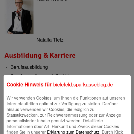
Natalia Tietz
Ausbildung & Karriere
Berufsausbildung
Berufsorientierung & Praktikum
bielefeld.sparkasseblog.de
Cookie Hinweis für
Filialen
Wir verwenden Cookies, um Ihnen die Funktionen auf unseren
Filialen und Geldautomaten
Internetauftritten optimal zur Verfügung zu stellen. Darüber
hinaus verwenden wir Cookies, die lediglich zu
Internet-Filiale und Online-Banking
Statistikzwecken, zur Reichweitenmessung oder zur Anzeige
Video-Beratung in der Internet-Filiale
personalisierter Inhalte genutzt werden. Detaillierte
Informationen über Art, Herkunft und Zweck dieser Cookies
finden Sie in unserer
Erklärung zum Datenschutz
. Durch Klick