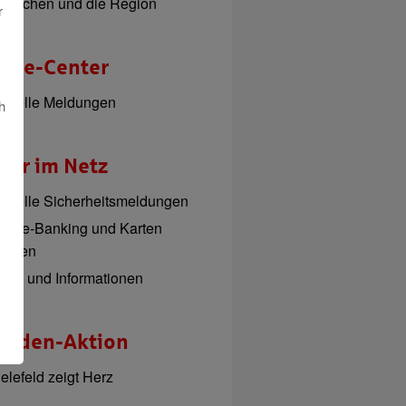
enschen und die Region
r
esse-Center
ktuelle Meldungen
h
her im Netz
ktuelle Sicherheitsmeldungen
nline-Banking und Karten
perren
ipps und Informationen
enden-Aktion
elefeld zeigt Herz