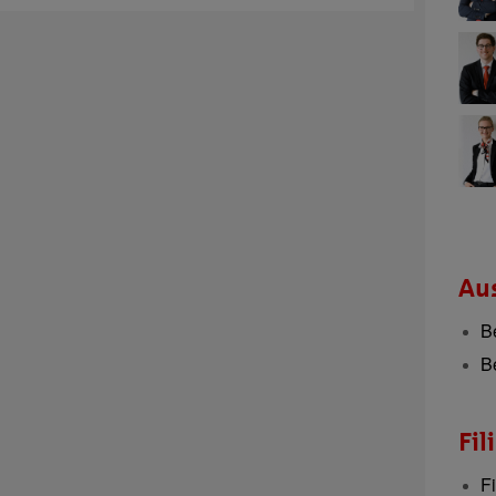
Aus
B
B
Fil
F