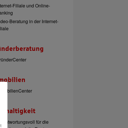
ternet-Filiale und Online-
anking
ideo-Beratung in der Internet-
liale
ünderberatung
ründerCenter
mobilien
mmobilienCenter
hhaltigkeit
erantwortungsvoll für die
t