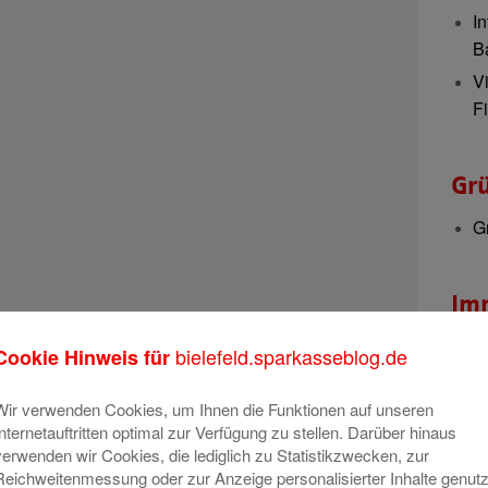
In
B
V
Fi
Gr
G
Im
I
bielefeld.sparkasseblog.de
Cookie Hinweis für
Wir verwenden Cookies, um Ihnen die Funktionen auf unseren
Nac
Internetauftritten optimal zur Verfügung zu stellen. Darüber hinaus
verwenden wir Cookies, die lediglich zu Statistikzwecken, zur
V
Reichweitenmessung oder zur Anzeige personalisierter Inhalte genutz