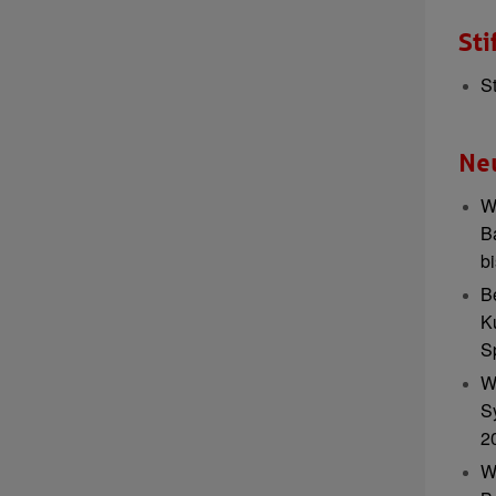
Sti
S
Ne
W
B
b
B
K
S
W
S
2
W