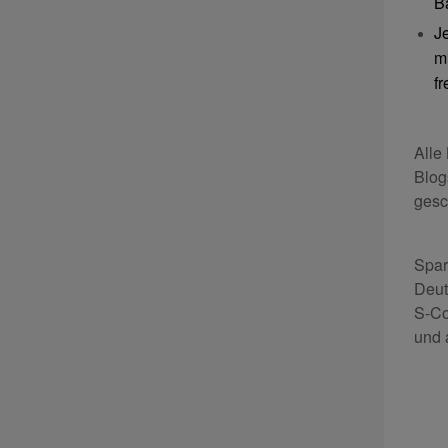
B
J
m
f
Alle
Blog
gesc
Spar
Deut
S-Co
und 