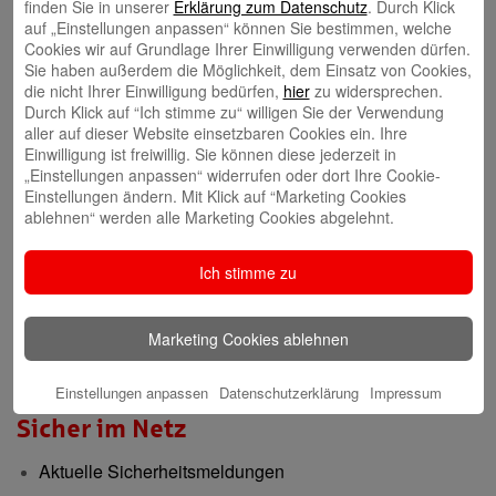
finden Sie in unserer
Erklärung zum Datenschutz
. Durch Klick
auf „Einstellungen anpassen“ können Sie bestimmen, welche
Gründerberatung
Cookies wir auf Grundlage Ihrer Einwilligung verwenden dürfen.
Sie haben außerdem die Möglichkeit, dem Einsatz von Cookies,
GründerCenter
die nicht Ihrer Einwilligung bedürfen,
hier
zu widersprechen.
Durch Klick auf “Ich stimme zu“ willigen Sie der Verwendung
Immobilien
aller auf dieser Website einsetzbaren Cookies ein. Ihre
Einwilligung ist freiwillig. Sie können diese jederzeit in
ImmobilienCenter
„Einstellungen anpassen“ widerrufen oder dort Ihre Cookie-
Einstellungen ändern. Mit Klick auf “Marketing Cookies
ablehnen“ werden alle Marketing Cookies abgelehnt.
Nachhaltigkeit
Ich stimme zu
Verantwortungsvoll für die Menschen und die Region
Presse-Center
Marketing Cookies ablehnen
Aktuelle Meldungen
Einstellungen anpassen
Datenschutzerklärung
Impressum
Sicher im Netz
Aktuelle Sicherheitsmeldungen