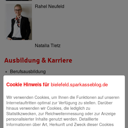
Rahel Neufeld
Natalia Tietz
Ausbildung & Karriere
Berufsausbildung
Berufsorientierung & Praktikum
bielefeld.sparkasseblog.de
Cookie Hinweis für
Filialen
Wir verwenden Cookies, um Ihnen die Funktionen auf unseren
Internetauftritten optimal zur Verfügung zu stellen. Darüber
Filialen und Geldautomaten
hinaus verwenden wir Cookies, die lediglich zu
Statistikzwecken, zur Reichweitenmessung oder zur Anzeige
Internet-Filiale und Online-Banking
personalisierter Inhalte genutzt werden. Detaillierte
Video-Beratung in der Internet-Filiale
Informationen über Art, Herkunft und Zweck dieser Cookies