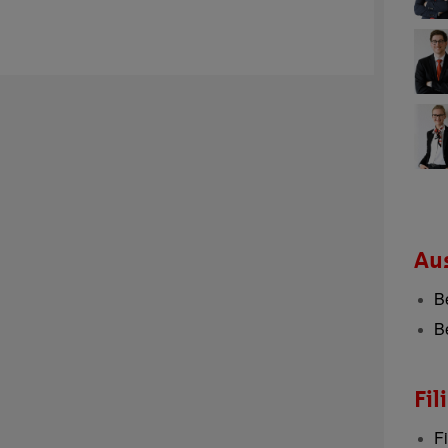
Aus
B
B
Fil
F