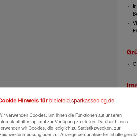
In
B
V
Fi
Gr
G
Im
I
bielefeld.sparkasseblog.de
Cookie Hinweis für
Wir verwenden Cookies, um Ihnen die Funktionen auf unseren
Nac
Internetauftritten optimal zur Verfügung zu stellen. Darüber hinaus
verwenden wir Cookies, die lediglich zu Statistikzwecken, zur
V
Reichweitenmessung oder zur Anzeige personalisierter Inhalte genutz