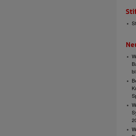
Sti
S
Ne
W
B
b
B
K
S
W
S
2
W