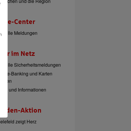
enschen und die Region
r
esse-Center
ktuelle Meldungen
h
her im Netz
ktuelle Sicherheitsmeldungen
nline-Banking und Karten
perren
ipps und Informationen
enden-Aktion
elefeld zeigt Herz