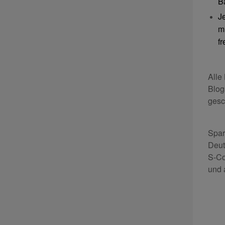
B
J
m
f
Alle
Blog
gesc
Spar
Deut
S-Co
und 