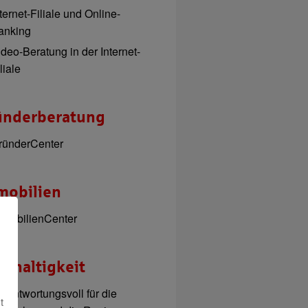
ternet-Filiale und Online-
anking
ideo-Beratung in der Internet-
liale
ünderberatung
ründerCenter
mobilien
mmobilienCenter
hhaltigkeit
erantwortungsvoll für die
t