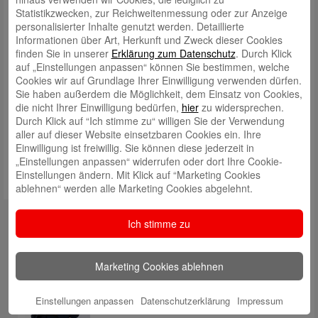
Endausscheidung teil. Gewählt wird das „Schönste Bielefelder
Statistikzwecken, zur Reichweitenmessung oder zur Anzeige
Weltspartags-Sparschwein 2023“.
personalisierter Inhalte genutzt werden. Detaillierte
Informationen über Art, Herkunft und Zweck dieser Cookies
Die Abstimmung findet in der Zeit vom 13. bis zum 25. November
finden Sie in unserer
Erklärung zum Datenschutz
. Durch Klick
2023 online statt. Hierzu gibt es eine besondere Sparschwein-
auf „Einstellungen anpassen“ können Sie bestimmen, welche
Voting-Seite.
Cookies wir auf Grundlage Ihrer Einwilligung verwenden dürfen.
Im Anschluss an die Online-Abstimmung geben wir dann den
Sie haben außerdem die Möglichkeit, dem Einsatz von Cookies,
Gesamtsieger bekannt.
die nicht Ihrer Einwilligung bedürfen,
hier
zu widersprechen.
Informationen zu den Preisen, die man gewinnen kann und die genauen
Durch Klick auf “Ich stimme zu“ willigen Sie der Verwendung
Teilnahmebedinungen finden Sie im Internet auf unserer
Voting-Seite
.
aller auf dieser Website einsetzbaren Cookies ein. Ihre
Einwilligung ist freiwillig. Sie können diese jederzeit in
„Einstellungen anpassen“ widerrufen oder dort Ihre Cookie-
Einstellungen ändern. Mit Klick auf “Marketing Cookies
ablehnen“ werden alle Marketing Cookies abgelehnt.
Autoren
Ich stimme zu
Rabea Giersch
Marketing Cookies ablehnen
Einstellungen anpassen
Datenschutzerklärung
Impressum