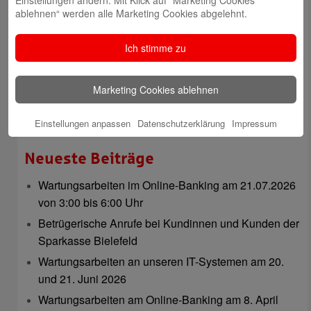
Einstellungen ändern. Mit Klick auf “Marketing Cookies
ablehnen“ werden alle Marketing Cookies abgelehnt.
Rahel Neufeld
Ich stimme zu
Marketing Cookies ablehnen
Natalia Tietz
Einstellungen anpassen
Datenschutzerklärung
Impressum
Neueste Beiträge
Wartungsarbeiten im Online-Banking am 21.07.2026
von 3:00 bis 6:00 Uhr
Betrügerische Anrufe bei Kundinnen und Kunden der
Sparkasse Bielefeld
Wartungsarbeiten an unseren IT-Systemen am 20.
und 21. Juni 2026
Wartungsarbeiten am Online-Banking am 8. April