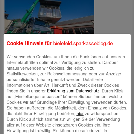
bielefeld.sparkasseblog.de
Cookie Hinweis für
Der SB-Pavillon wird an seinen neuen Standort
gehoben.
Wir verwenden Cookies, um Ihnen die Funktionen auf unseren
Internetauftritten optimal zur Verfügung zu stellen. Darüber
hinaus verwenden wir Cookies, die lediglich zu
Statistikzwecken, zur Reichweitenmessung oder zur Anzeige
personalisierter Inhalte genutzt werden. Detaillierte
Informationen über Art, Herkunft und Zweck dieser Cookies
finden Sie in unserer
Erklärung zum Datenschutz
. Durch Klick
Autoren
auf „Einstellungen anpassen“ können Sie bestimmen, welche
Cookies wir auf Grundlage Ihrer Einwilligung verwenden dürfen.
Rabea Giersch
Sie haben außerdem die Möglichkeit, dem Einsatz von Cookies,
die nicht Ihrer Einwilligung bedürfen,
hier
zu widersprechen.
Durch Klick auf “Ich stimme zu“ willigen Sie der Verwendung
aller auf dieser Website einsetzbaren Cookies ein. Ihre
Einwilligung ist freiwillig. Sie können diese jederzeit in