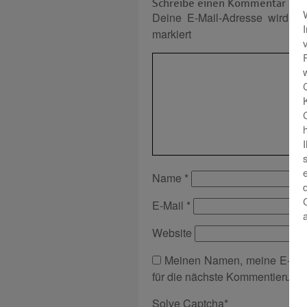
Schreibe einen Kommentar
Deine E-Mail-Adresse wird nich
markiert
Name
*
E-Mail
*
Website
Meinen Namen, meine E-Mai
für die nächste Kommentierung 
Solve Captcha*