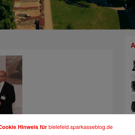
A
bielefeld.sparkasseblog.de
Cookie Hinweis für