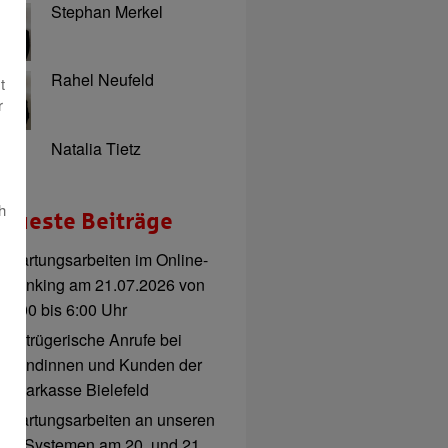
Stephan Merkel
Rahel Neufeld
t
r
Natalia Tietz
h
eueste Beiträge
Wartungsarbeiten im Online-
Banking am 21.07.2026 von
3:00 bis 6:00 Uhr
Betrügerische Anrufe bei
Kundinnen und Kunden der
Sparkasse Bielefeld
Wartungsarbeiten an unseren
IT-Systemen am 20. und 21.