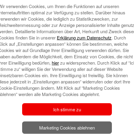
Wir verwenden Cookies, um Ihnen die Funktionen auf unseren
t veröffentlicht.
Erforderliche Felder sind mit
*
Internetauftritten optimal zur Verfügung zu stellen. Darüber hinaus
verwenden wir Cookies, die lediglich zu Statistikzwecken, zur
Reichweitenmessung oder zur Anzeige personalisierter Inhalte genutz
werden. Detaillierte Informationen über Art, Herkunft und Zweck diese
Cookies finden Sie in unserer
Erklärung zum Datenschutz
. Durch
Klick auf „Einstellungen anpassen“ können Sie bestimmen, welche
Cookies wir auf Grundlage Ihrer Einwilligung verwenden dürfen. Sie
haben außerdem die Möglichkeit, dem Einsatz von Cookies, die nicht
Ihrer Einwilligung bedürfen,
hier
zu widersprechen. Durch Klick auf “Ic
N
stimme zu“ willigen Sie der Verwendung aller auf dieser Website
einsetzbaren Cookies ein. Ihre Einwilligung ist freiwillig. Sie können
diese jederzeit in „Einstellungen anpassen“ widerrufen oder dort Ihre
Cookie-Einstellungen ändern. Mit Klick auf “Marketing Cookies
ablehnen“ werden alle Marketing Cookies abgelehnt.
Ich stimme zu
l-Adresse und meine Website in diesem Browser
speichern.
Marketing Cookies ablehnen