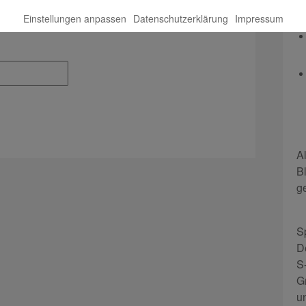
Einstellungen anpassen
Datenschutzerklärung
Impressum
A
B
g
S
D
S
G
u