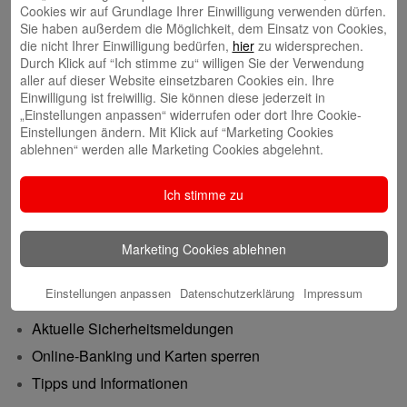
GründerCenter
Cookies wir auf Grundlage Ihrer Einwilligung verwenden dürfen.
Sie haben außerdem die Möglichkeit, dem Einsatz von Cookies,
die nicht Ihrer Einwilligung bedürfen,
hier
zu widersprechen.
Immobilien
Durch Klick auf “Ich stimme zu“ willigen Sie der Verwendung
aller auf dieser Website einsetzbaren Cookies ein. Ihre
ImmobilienCenter
Einwilligung ist freiwillig. Sie können diese jederzeit in
„Einstellungen anpassen“ widerrufen oder dort Ihre Cookie-
Nachhaltigkeit
Einstellungen ändern. Mit Klick auf “Marketing Cookies
ablehnen“ werden alle Marketing Cookies abgelehnt.
Verantwortungsvoll für die Menschen und die Region
Ich stimme zu
Presse-Center
Aktuelle Meldungen
Marketing Cookies ablehnen
Sicher im Netz
Einstellungen anpassen
Datenschutzerklärung
Impressum
Aktuelle Sicherheitsmeldungen
Online-Banking und Karten sperren
Tipps und Informationen