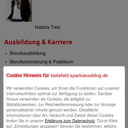
Natalia Tietz
Ausbildung & Karriere
Berufsausbildung
Berufsorientierung & Praktikum
bielefeld.sparkasseblog.de
Cookie Hinweis für
Filialen
Filialen und Geldautomaten
Wir verwenden Cookies, um Ihnen die Funktionen auf unseren
Internetauftritten optimal zur Verfügung zu stellen. Darüber
Internet-Filiale und Online-Banking
hinaus verwenden wir Cookies, die lediglich zu
Video-Beratung in der Internet-Filiale
Statistikzwecken, zur Reichweitenmessung oder zur Anzeige
personalisierter Inhalte genutzt werden. Detaillierte
Informationen über Art, Herkunft und Zweck dieser Cookies
Gründerberatung
finden Sie in unserer
Erklärung zum Datenschutz
. Durch Klick
auf „Einstellungen anpassen“ können Sie bestimmen, welche