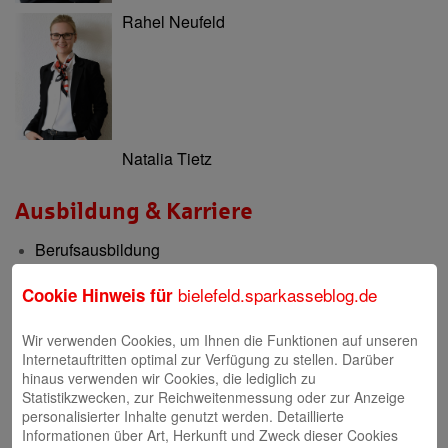
Rahel Neufeld
Natalia Tietz
Ausbildung & Karriere
Berufsausbildung
Berufsorientierung & Praktikum
bielefeld.sparkasseblog.de
Cookie Hinweis für
Filialen
Wir verwenden Cookies, um Ihnen die Funktionen auf unseren
Internetauftritten optimal zur Verfügung zu stellen. Darüber
Filialen und Geldautomaten
hinaus verwenden wir Cookies, die lediglich zu
Statistikzwecken, zur Reichweitenmessung oder zur Anzeige
Internet-Filiale und Online-Banking
personalisierter Inhalte genutzt werden. Detaillierte
Video-Beratung in der Internet-Filiale
Informationen über Art, Herkunft und Zweck dieser Cookies