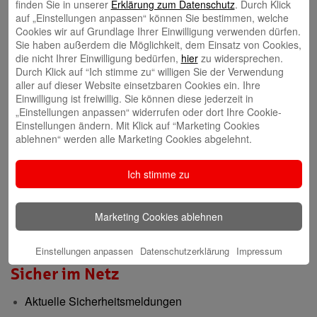
finden Sie in unserer
Erklärung zum Datenschutz
. Durch Klick
auf „Einstellungen anpassen“ können Sie bestimmen, welche
Gründerberatung
Cookies wir auf Grundlage Ihrer Einwilligung verwenden dürfen.
Sie haben außerdem die Möglichkeit, dem Einsatz von Cookies,
GründerCenter
die nicht Ihrer Einwilligung bedürfen,
hier
zu widersprechen.
Durch Klick auf “Ich stimme zu“ willigen Sie der Verwendung
Immobilien
aller auf dieser Website einsetzbaren Cookies ein. Ihre
Einwilligung ist freiwillig. Sie können diese jederzeit in
ImmobilienCenter
„Einstellungen anpassen“ widerrufen oder dort Ihre Cookie-
Einstellungen ändern. Mit Klick auf “Marketing Cookies
ablehnen“ werden alle Marketing Cookies abgelehnt.
Nachhaltigkeit
Ich stimme zu
Verantwortungsvoll für die Menschen und die Region
Presse-Center
Marketing Cookies ablehnen
Aktuelle Meldungen
Einstellungen anpassen
Datenschutzerklärung
Impressum
Sicher im Netz
Aktuelle Sicherheitsmeldungen