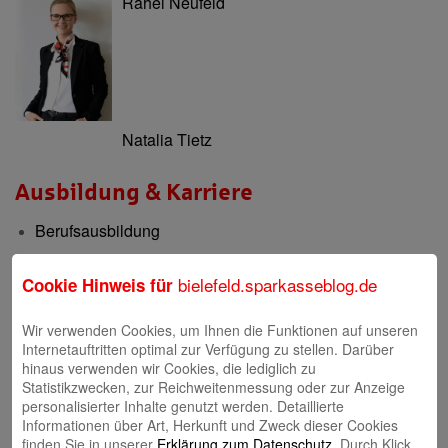
Rahel Neufeld
Natalia Tietz
Ausbildung & Karriere
Berufsausbildung
Berufsorientierung & Praktikum
bielefeld.sparkasseblog.de
Cookie Hinweis für
Filialen
Wir verwenden Cookies, um Ihnen die Funktionen auf unseren
Filialen und Geldautomaten
Internetauftritten optimal zur Verfügung zu stellen. Darüber
hinaus verwenden wir Cookies, die lediglich zu
Internet-Filiale und Online-Banking
Statistikzwecken, zur Reichweitenmessung oder zur Anzeige
personalisierter Inhalte genutzt werden. Detaillierte
Video-Beratung in der Internet-Filiale
Informationen über Art, Herkunft und Zweck dieser Cookies
finden Sie in unserer
Erklärung zum Datenschutz
. Durch Klick