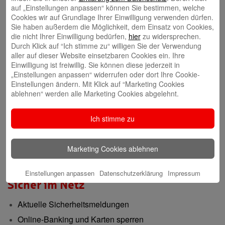
Gründerberatung
auf „Einstellungen anpassen“ können Sie bestimmen, welche
Cookies wir auf Grundlage Ihrer Einwilligung verwenden dürfen.
GründerCenter
Sie haben außerdem die Möglichkeit, dem Einsatz von Cookies,
die nicht Ihrer Einwilligung bedürfen,
hier
zu widersprechen.
Durch Klick auf “Ich stimme zu“ willigen Sie der Verwendung
Immobilien
aller auf dieser Website einsetzbaren Cookies ein. Ihre
Einwilligung ist freiwillig. Sie können diese jederzeit in
ImmobilienCenter
„Einstellungen anpassen“ widerrufen oder dort Ihre Cookie-
Einstellungen ändern. Mit Klick auf “Marketing Cookies
ablehnen“ werden alle Marketing Cookies abgelehnt.
Nachhaltigkeit
Verantwortungsvoll für die Menschen und die Region
Ich stimme zu
Presse-Center
Marketing Cookies ablehnen
Aktuelle Meldungen
Einstellungen anpassen
Datenschutzerklärung
Impressum
Sicher im Netz
Aktuelle Sicherheitsmeldungen
Online-Banking und Karten sperren