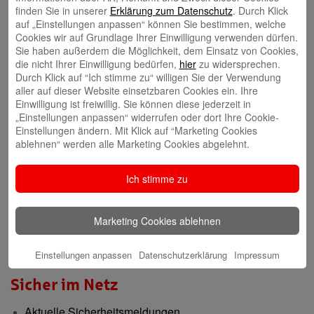
finden Sie in unserer
Erklärung zum Datenschutz
. Durch Klick
auf „Einstellungen anpassen“ können Sie bestimmen, welche
Gründerberatung
Cookies wir auf Grundlage Ihrer Einwilligung verwenden dürfen.
Sie haben außerdem die Möglichkeit, dem Einsatz von Cookies,
GründerCenter
die nicht Ihrer Einwilligung bedürfen,
hier
zu widersprechen.
Durch Klick auf “Ich stimme zu“ willigen Sie der Verwendung
aller auf dieser Website einsetzbaren Cookies ein. Ihre
Immobilien
Einwilligung ist freiwillig. Sie können diese jederzeit in
„Einstellungen anpassen“ widerrufen oder dort Ihre Cookie-
ImmobilienCenter
Einstellungen ändern. Mit Klick auf “Marketing Cookies
ablehnen“ werden alle Marketing Cookies abgelehnt.
Nachhaltigkeit
Ich stimme zu
Verantwortungsvoll für die Menschen und die Region
Presse-Center
Marketing Cookies ablehnen
Aktuelle Meldungen
Einstellungen anpassen
Datenschutzerklärung
Impressum
Sicher im Netz
Aktuelle Sicherheitsmeldungen