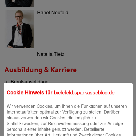
Rahel Neufeld
Natalia Tietz
Ausbildung & Karriere
Berufsausbildung
Berufsorientierung & Praktikum
bielefeld.sparkasseblog.de
Cookie Hinweis für
Filialen
Wir verwenden Cookies, um Ihnen die Funktionen auf unseren
Internetauftritten optimal zur Verfügung zu stellen. Darüber
Filialen und Geldautomaten
hinaus verwenden wir Cookies, die lediglich zu
Statistikzwecken, zur Reichweitenmessung oder zur Anzeige
Internet-Filiale und Online-Banking
personalisierter Inhalte genutzt werden. Detaillierte
Informationen über Art, Herkunft und Zweck dieser Cookies
Video-Beratung in der Internet-Filiale