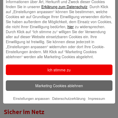
Informationen über Art, Herkunft und Zweck dieser Cookies
Video-Beratung in der Internet-Filiale
finden Sie in unserer
Erklärung zum Datenschutz
. Durch Klick
auf „Einstellungen anpassen“ können Sie bestimmen, welche
Cookies wir auf Grundlage Ihrer Einwilligung verwenden dürfen.
Gründerberatung
Sie haben außerdem die Möglichkeit, dem Einsatz von Cookies,
die nicht Ihrer Einwilligung bedürfen,
hier
zu widersprechen.
GründerCenter
Durch Klick auf “Ich stimme zu“ willigen Sie der Verwendung
aller auf dieser Website einsetzbaren Cookies ein. Ihre
Immobilien
Einwilligung ist freiwillig. Sie können diese jederzeit in
„Einstellungen anpassen“ widerrufen oder dort Ihre Cookie-
ImmobilienCenter
Einstellungen ändern. Mit Klick auf “Marketing Cookies
ablehnen“ werden alle Marketing Cookies abgelehnt.
Nachhaltigkeit
Ich stimme zu
Verantwortungsvoll für die Menschen und die Region
Marketing Cookies ablehnen
Presse-Center
Aktuelle Meldungen
Einstellungen anpassen
Datenschutzerklärung
Impressum
Sicher im Netz