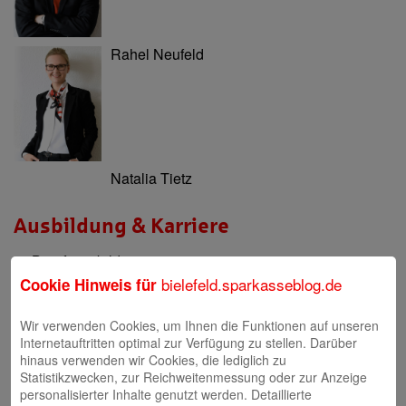
Rahel Neufeld
Natalia Tietz
Ausbildung & Karriere
Berufsausbildung
bielefeld.sparkasseblog.de
Cookie Hinweis für
Berufsorientierung & Praktikum
Wir verwenden Cookies, um Ihnen die Funktionen auf unseren
Filialen
Internetauftritten optimal zur Verfügung zu stellen. Darüber
hinaus verwenden wir Cookies, die lediglich zu
Filialen und Geldautomaten
Statistikzwecken, zur Reichweitenmessung oder zur Anzeige
personalisierter Inhalte genutzt werden. Detaillierte
Internet-Filiale und Online-Banking