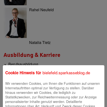
Rahel Neufeld
Natalia Tietz
Ausbildung & Karriere
Berufsausbildung
Berufsorientierung & Praktikum
bielefeld.sparkasseblog.de
Cookie Hinweis für
Filialen
Wir verwenden Cookies, um Ihnen die Funktionen auf unseren
Internetauftritten optimal zur Verfügung zu stellen. Darüber
Filialen und Geldautomaten
hinaus verwenden wir Cookies, die lediglich zu
Statistikzwecken, zur Reichweitenmessung oder zur Anzeige
Internet-Filiale und Online-Banking
personalisierter Inhalte genutzt werden. Detaillierte
Informationen über Art, Herkunft und Zweck dieser Cookies
Video-Beratung in der Internet-Filiale