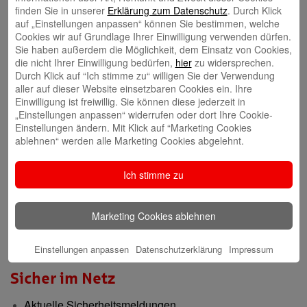
finden Sie in unserer
Erklärung zum Datenschutz
. Durch Klick
auf „Einstellungen anpassen“ können Sie bestimmen, welche
Gründerberatung
Cookies wir auf Grundlage Ihrer Einwilligung verwenden dürfen.
Sie haben außerdem die Möglichkeit, dem Einsatz von Cookies,
GründerCenter
die nicht Ihrer Einwilligung bedürfen,
hier
zu widersprechen.
Durch Klick auf “Ich stimme zu“ willigen Sie der Verwendung
aller auf dieser Website einsetzbaren Cookies ein. Ihre
Immobilien
Einwilligung ist freiwillig. Sie können diese jederzeit in
„Einstellungen anpassen“ widerrufen oder dort Ihre Cookie-
ImmobilienCenter
Einstellungen ändern. Mit Klick auf “Marketing Cookies
ablehnen“ werden alle Marketing Cookies abgelehnt.
Nachhaltigkeit
Ich stimme zu
Verantwortungsvoll für die Menschen und die Region
Presse-Center
Marketing Cookies ablehnen
Aktuelle Meldungen
Einstellungen anpassen
Datenschutzerklärung
Impressum
Sicher im Netz
Aktuelle Sicherheitsmeldungen