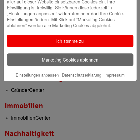
aller auf dieser Website einsetzbaren Cookies ein. Ihre
Berufsausbildung
Einwilligung ist freiwillig. Sie können diese jederzeit in
„Einstellungen anpassen“ widerrufen oder dort Ihre Cookie-
Berufsorientierung & Praktikum
Einstellungen ändern. Mit Klick auf “Marketing Cookies
ablehnen“ werden alle Marketing Cookies abgelehnt.
Filialen
Ich stimme zu
Filialen und Geldautomaten
Internet-Filiale und Online-Banking
Marketing Cookies ablehnen
Video-Beratung in der Internet-Filiale
Einstellungen anpassen
Datenschutzerklärung
Impressum
Gründerberatung
GründerCenter
Immobilien
ImmobilienCenter
Nachhaltigkeit