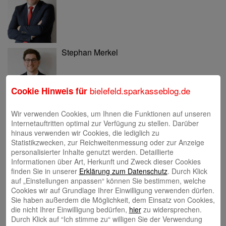
Stephan Merkel
bielefeld.sparkasseblog.de
Cookie Hinweis für
Wir verwenden Cookies, um Ihnen die Funktionen auf unseren
Rahel Neufeld
Internetauftritten optimal zur Verfügung zu stellen. Darüber
hinaus verwenden wir Cookies, die lediglich zu
Statistikzwecken, zur Reichweitenmessung oder zur Anzeige
personalisierter Inhalte genutzt werden. Detaillierte
Informationen über Art, Herkunft und Zweck dieser Cookies
finden Sie in unserer
Erklärung zum Datenschutz
. Durch Klick
auf „Einstellungen anpassen“ können Sie bestimmen, welche
Natalia Tietz
Cookies wir auf Grundlage Ihrer Einwilligung verwenden dürfen.
Sie haben außerdem die Möglichkeit, dem Einsatz von Cookies,
die nicht Ihrer Einwilligung bedürfen,
hier
zu widersprechen.
Ausbildung & Karriere
Durch Klick auf “Ich stimme zu“ willigen Sie der Verwendung