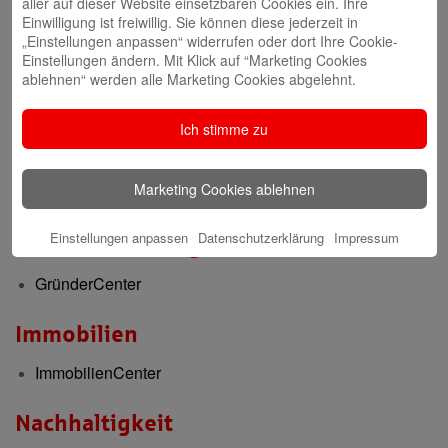
aller auf dieser Website einsetzbaren Cookies ein. Ihre
Berufsausbildung
Einwilligung ist freiwillig. Sie können diese jederzeit in
„Einstellungen anpassen“ widerrufen oder dort Ihre Cookie-
Berufsorientierung & Praktikum
Einstellungen ändern. Mit Klick auf “Marketing Cookies
ablehnen“ werden alle Marketing Cookies abgelehnt.
Filialen
Ich stimme zu
Filialen und Geldautomaten
Internet-Filiale und Online-Banking
Marketing Cookies ablehnen
Video-Beratung in der Internet-Filiale
Einstellungen anpassen
Datenschutzerklärung
Impressum
Gründerberatung
GründerCenter
Immobilien
ImmobilienCenter
Nachhaltigkeit