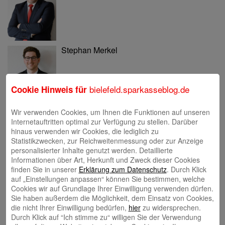
Stephan Merkel
bielefeld.sparkasseblog.de
Cookie Hinweis für
Wir verwenden Cookies, um Ihnen die Funktionen auf unseren
Rahel Neufeld
Internetauftritten optimal zur Verfügung zu stellen. Darüber
hinaus verwenden wir Cookies, die lediglich zu
Statistikzwecken, zur Reichweitenmessung oder zur Anzeige
personalisierter Inhalte genutzt werden. Detaillierte
Informationen über Art, Herkunft und Zweck dieser Cookies
finden Sie in unserer
Erklärung zum Datenschutz
. Durch Klick
auf „Einstellungen anpassen“ können Sie bestimmen, welche
Natalia Tietz
Cookies wir auf Grundlage Ihrer Einwilligung verwenden dürfen.
Sie haben außerdem die Möglichkeit, dem Einsatz von Cookies,
die nicht Ihrer Einwilligung bedürfen,
hier
zu widersprechen.
Ausbildung & Karriere
Durch Klick auf “Ich stimme zu“ willigen Sie der Verwendung