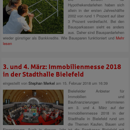
Hypothekendarlehen haben sich
allein in der ersten Jahreshälfte
2002 von rund 1 Prozent auf über
3 Prozent verdreifacht. Bei den
Bausparkassen sieht es anders
aus. Daher sind Bauspardarlehen
wieder günstiger als Bankkredite. Wie Bausparen funktioniert und
Mehr
lesen
3. und 4. März: Immobilienmesse 2018
in der Stadthalle Bielefeld
eingestellt von
Stephan Merkel
am 15. Februar 2018 um 16:39
Bielefelder Anbieter für
Immobilien und
Baufinanzierungen informieren
am 3. und 4. März auf der
Immobilienmesse 2018 in der
Stadthalle in Bielefeld rund um
die Themen Kaufen, Bauen und
Finanzierung. Auch in diesem Jahr ist die Sparkasse Bielefeld mit