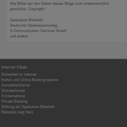
Alle Bilder auf den Seiten dieses Blogs sind urheberrechtlich
geschützt. Copyright:
Sparkasse Bielefeld
Deutscher Sparkassenverlag
S-Communication Services GmbH
und andere.
Internet-Filiale
Sicherheit im Internet
Karten und Online-Banking sperren
ImmobilienCenter
GründerCenter
S-International
Private Banking
Stiftung der Sparkasse Bielefeld
Bielefeld zeigt Herz