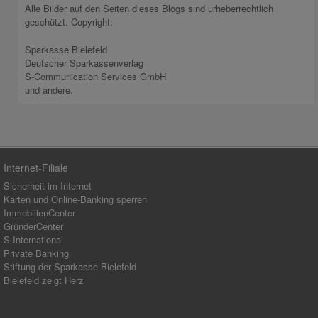
Alle Bilder auf den Seiten dieses Blogs sind urheberrechtlich
geschützt. Copyright:
Sparkasse Bielefeld
Deutscher Sparkassenverlag
S-Communication Services GmbH
und andere.
Internet-Filiale
Sicherheit im Internet
Karten und Online-Banking sperren
ImmobilienCenter
GründerCenter
S-International
Private Banking
Stiftung der Sparkasse Bielefeld
Bielefeld zeigt Herz