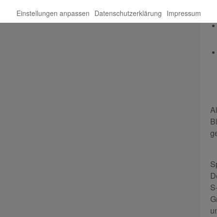
Einstellungen anpassen
Datenschutzerklärung
Impressum
A
B
g
S
D
S
G
u