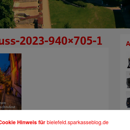
uss-2023-940×705-1
A
bielefeld.sparkasseblog.de
Cookie Hinweis für