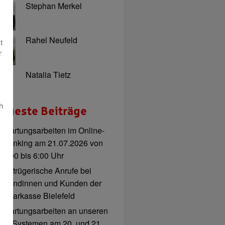
Stephan Merkel
Rahel Neufeld
t
r
Natalia Tietz
h
eueste Beiträge
Wartungsarbeiten im Online-
Banking am 21.07.2026 von
3:00 bis 6:00 Uhr
Betrügerische Anrufe bei
Kundinnen und Kunden der
Sparkasse Bielefeld
Wartungsarbeiten an unseren
IT-Systemen am 20. und 21.