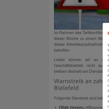
Im Rahmen des Tarifkonflikts im
dieser Woche zu einem Warnstr
dieser Arbeitskampfmaßnahme 
betroffen.
Leider können wir an die
Geschäftsbetrieb nicht aufrec
bleiben deshalb am Dienstag g
Warnstreik an zahlre
Bielefeld
Folgende Standorte sind betroff
Filiale Heepen,
Hillegosser S