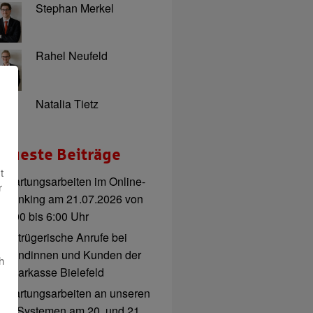
Stephan Merkel
Rahel Neufeld
Natalia Tietz
eueste Beiträge
t
Wartungsarbeiten im Online-
r
Banking am 21.07.2026 von
3:00 bis 6:00 Uhr
Betrügerische Anrufe bei
Kundinnen und Kunden der
h
Sparkasse Bielefeld
Wartungsarbeiten an unseren
IT-Systemen am 20. und 21.