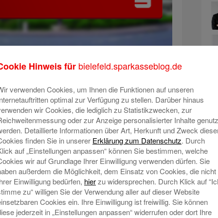
bielefeld.sparkasseblog.de
 Öffentlichen Dienst hat die Gewerkschaft ver.di in
Cookie Hinweis für
eik aufgerufen. Die Sparkasse Bielefeld ist von
am Dienstag, dem 28. Februar 2023, ebenfalls
Wir verwenden Cookies, um Ihnen die Funktionen auf unseren
Internetauftritten optimal zur Verfügung zu stellen. Darüber hinaus
N
verwenden wir Cookies, die lediglich zu Statistikzwecken, zur
sem Tag an 12 Filialen unseren normalen
Reichweitenmessung oder zur Anzeige personalisierter Inhalte genutz
werden. Detaillierte Informationen über Art, Herkunft und Zweck diese
hterhalten. Die betroffenen Sparkassenfilialen
Cookies finden Sie in unserer
Erklärung zum Datenschutz
. Durch
eschlossen.
Klick auf „Einstellungen anpassen“ können Sie bestimmen, welche
Cookies wir auf Grundlage Ihrer Einwilligung verwenden dürfen. Sie
ichen Sparkassenfilialen in
haben außerdem die Möglichkeit, dem Einsatz von Cookies, die nicht
Ihrer Einwilligung bedürfen,
hier
zu widersprechen. Durch Klick auf “Ic
stimme zu“ willigen Sie der Verwendung aller auf dieser Website
en:
einsetzbaren Cookies ein. Ihre Einwilligung ist freiwillig. Sie können
diese jederzeit in „Einstellungen anpassen“ widerrufen oder dort Ihre
traße 33, 33719 Bielefeld