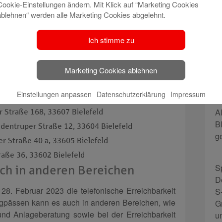
Cookie-Einstellungen ändern. Mit Klick auf “Marketing Cookies
3, 33729 Bielefeld
ablehnen“ werden alle Marketing Cookies abgelehnt.
3, 33617 Bielefeld
Ich stimme zu
 Straße 611, 33699 Bielefeld
Straße 82, 33649 Bielefeld
r Straße 691, 33699 Bielefeld
Marketing Cookies ablehnen
eegt 10, 33611 Bielefeld
Einstellungen anpassen
Datenschutzerklärung
Impressum
5 b, 33609 Bielefeld
A
 Straße 168, 33607 Bielefeld
B
ldentruper Straße 12, 33604 Bielefeld
g
er Straße 40 a, 33605 Bielefeld
aße 36, 33602 Bielefeld
S
ch in anderen Bereichen
D
 28. Februar 2023 die telefonische Erreichbarkeit
S
ngpässen kann es auch in anderen Bereichen, wie
G
und Anlageberatung sowie bei der Erreichbarkeit
u