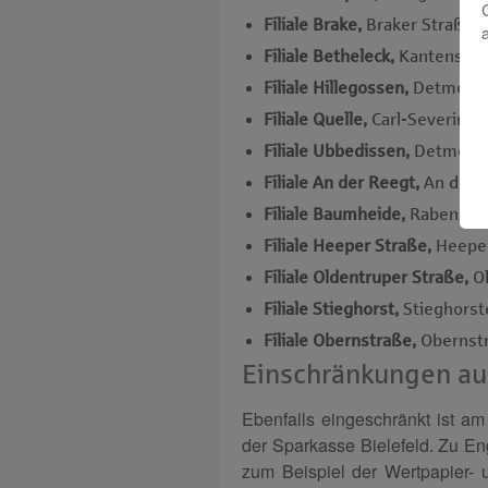
Filiale Brake,
Braker Straße 3
Filiale Betheleck,
Kantensiek 
Filiale Hillegossen,
Detmolder
Filiale Quelle,
Carl-Severing-
Filiale Ubbedissen,
Detmolde
Filiale An der Reegt,
An der R
Filiale Baumheide,
Rabenhof 6
Filiale Heeper Straße,
Heeper
Filiale Oldentruper Straße,
O
Filiale Stieghorst,
Stieghorst
Filiale Obernstraße,
Obernstr
Einschränkungen au
Ebenfalls eingeschränkt ist am
der Sparkasse Bielefeld. Zu E
zum Beispiel der Wertpapier- 