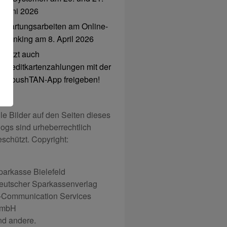
Juni 2026
Wartungsarbeiten am Online-
Banking am 8. April 2026
Jetzt auch
Kreditkartenzahlungen mit der
S-pushTAN-App freigeben!
lle Bilder auf den Seiten dieses
logs sind urheberrechtlich
eschützt. Copyright:
parkasse Bielefeld
eutscher Sparkassenverlag
-Communication Services
mbH
nd andere.