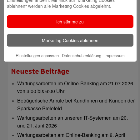
Einstellungen ändern. Mit Klick auf “Marketing Cookies
ablehnen“ werden alle Marketing Cookies abgelehnt.
Rahel Neufeld
Ich stimme zu
Marketing Cookies ablehnen
Natalia Tietz
Einstellungen anpassen
Datenschutzerklärung
Impressum
Neueste Beiträge
Wartungsarbeiten im Online-Banking am 21.07.2026
von 3:00 bis 6:00 Uhr
Betrügerische Anrufe bei Kundinnen und Kunden der
Sparkasse Bielefeld
Wartungsarbeiten an unseren IT-Systemen am 20.
und 21. Juni 2026
Wartungsarbeiten am Online-Banking am 8. April