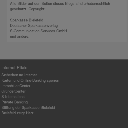
Alle Bilder auf den Seiten dieses Blogs sind urheberrechtlich
geschützt. Copyright:
Sparkasse Bielefeld
Deutscher Sparkassenverlag
S-Communication Services GmbH
und andere.
Internet-Filiale
Sicherheit im Internet
Karten und Online-Banking sperren
ImmobilienCenter
GründerCenter
S-International
Private Banking
Stiftung der Sparkasse Bielefeld
Bielefeld zeigt Herz