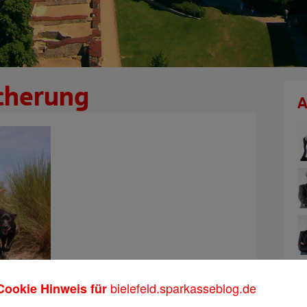
cherung
A
bielefeld.sparkasseblog.de
Cookie Hinweis für