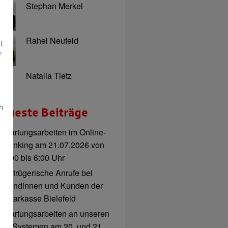
Stephan Merkel
Rahel Neufeld
t
r
Natalia Tietz
h
eueste Beiträge
Wartungsarbeiten im Online-
Banking am 21.07.2026 von
3:00 bis 6:00 Uhr
Betrügerische Anrufe bei
Kundinnen und Kunden der
Sparkasse Bielefeld
Wartungsarbeiten an unseren
IT-Systemen am 20. und 21.