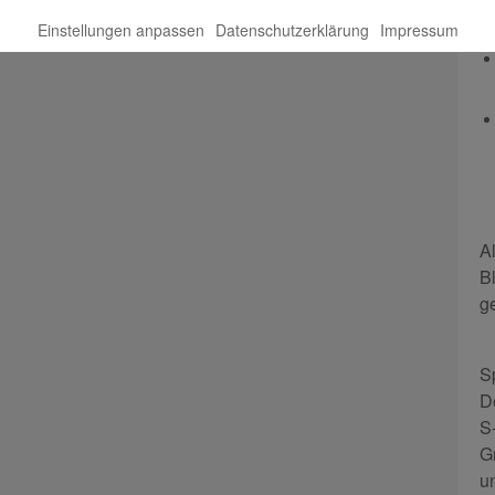
Einstellungen anpassen
Datenschutzerklärung
Impressum
A
B
g
S
D
S
G
u