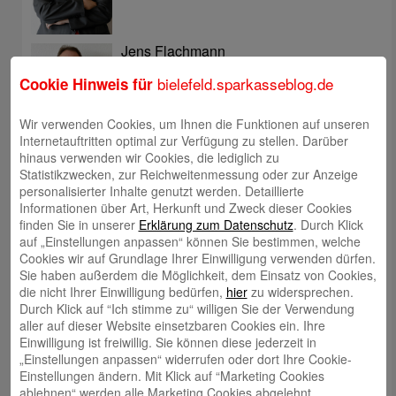
Jens Flachmann
bielefeld.sparkasseblog.de
Cookie Hinweis für
Wir verwenden Cookies, um Ihnen die Funktionen auf unseren
Internetauftritten optimal zur Verfügung zu stellen. Darüber
hinaus verwenden wir Cookies, die lediglich zu
Christoph Kaleschke
Statistikzwecken, zur Reichweitenmessung oder zur Anzeige
personalisierter Inhalte genutzt werden. Detaillierte
Informationen über Art, Herkunft und Zweck dieser Cookies
finden Sie in unserer
Erklärung zum Datenschutz
. Durch Klick
auf „Einstellungen anpassen“ können Sie bestimmen, welche
Cookies wir auf Grundlage Ihrer Einwilligung verwenden dürfen.
Sie haben außerdem die Möglichkeit, dem Einsatz von Cookies,
Stephan Merkel
die nicht Ihrer Einwilligung bedürfen,
hier
zu widersprechen.
Durch Klick auf “Ich stimme zu“ willigen Sie der Verwendung
aller auf dieser Website einsetzbaren Cookies ein. Ihre
Einwilligung ist freiwillig. Sie können diese jederzeit in
„Einstellungen anpassen“ widerrufen oder dort Ihre Cookie-
Einstellungen ändern. Mit Klick auf “Marketing Cookies
ablehnen“ werden alle Marketing Cookies abgelehnt.
Rahel Neufeld