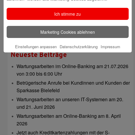
Ich stimme zu
Marketing Cookies ablehnen
Natalia Tietz
Einstellungen anpassen
Datenschutzerklärung
Impressum
Neueste Beiträge
Wartungsarbeiten im Online-Banking am 21.07.2026
von 3:00 bis 6:00 Uhr
Betrügerische Anrufe bei Kundinnen und Kunden der
Sparkasse Bielefeld
Wartungsarbeiten an unseren IT-Systemen am 20.
und 21. Juni 2026
Wartungsarbeiten am Online-Banking am 8. April
2026
Jetzt auch Kreditkartenzahlungen mit der S-