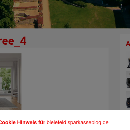
ree_4
A
bielefeld.sparkasseblog.de
Cookie Hinweis für