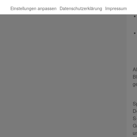
Einstellungen anpassen
Datenschutzerklärung
Impressum
A
B
g
S
D
S
G
u