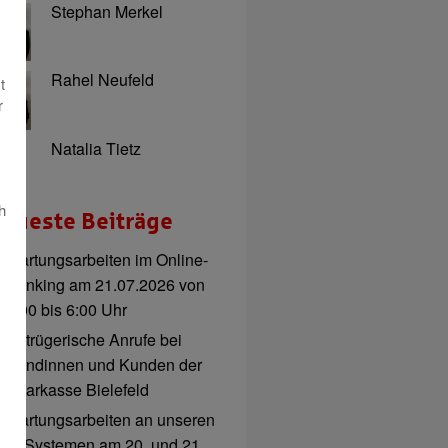
Stephan Merkel
Rahel Neufeld
t
r
Natalia Tietz
h
eueste Beiträge
Wartungsarbeiten im Online-
Banking am 21.07.2026 von
3:00 bis 6:00 Uhr
Betrügerische Anrufe bei
Kundinnen und Kunden der
Sparkasse Bielefeld
Wartungsarbeiten an unseren
IT-Systemen am 20. und 21.