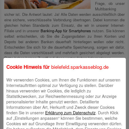
Frage, ob unser
Multibanking
sicher ist. Die Antwort lautet: Ja! Alle Daten werden ausschließlich über
eine sichere, verschlüsselte Verbindung übertragen. Dabei kommen die
gleichen hohen Standards zum Einsatz, die wir in unserer Internet-
Filiale und in unserer
Banking-App für Smartphones
nutzen. Sie können
selbst entscheiden, ob Sie die Zugangsdaten zu Ihren Konten und
Depots bei anderen Banken dauerhaft hinterlegen wollen oder nicht.
Entscheiden Sie sich für die dauerhafte Speicherung, sorgen wir dafür,
dass die Daten verschlüsselt und mehrfach gesichert abgelegt werden.
Dritte haben keinen Zugriff auf diese vertraulichen Informationen.
bielefeld.sparkasseblog.de
Cookie Hinweis für
Multibanking hat Perspektiven
Natürlich werden wir die Leistungen und Services im Multibanking
Wir verwenden Cookies, um Ihnen die Funktionen auf unseren
zukünftig weiterentwickeln. Zusätzliche Funktionen sind bereits in der
Internetauftritten optimal zur Verfügung zu stellen. Darüber
Planung. Ab November wird es dann möglich sein, auch Überweisungen
hinaus verwenden wir Cookies, die lediglich zu
von eigenen Konten bei anderen Banken durchzuführen. Es lohnt sich
Statistikzwecken, zur Reichweitenmessung oder zur Anzeige
aber auf jeden Fall, sich bereits jetzt mit dem Multibanking vertraut zu
personalisierter Inhalte genutzt werden. Detaillierte
machen. Alles weitere erfahren Sie in unserer
Internet-Filiale
.
Informationen über Art, Herkunft und Zweck dieser Cookies
finden Sie in unserer
Erklärung zum Datenschutz
. Durch Klick
auf „Einstellungen anpassen“ können Sie bestimmen, welche
Cookies wir auf Grundlage Ihrer Einwilligung verwenden dürfen.