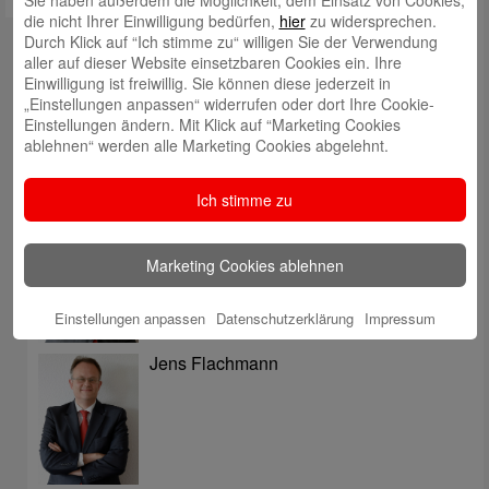
Sie haben außerdem die Möglichkeit, dem Einsatz von Cookies,
die nicht Ihrer Einwilligung bedürfen,
hier
zu widersprechen.
Autoren
Durch Klick auf “Ich stimme zu“ willigen Sie der Verwendung
aller auf dieser Website einsetzbaren Cookies ein. Ihre
Rabea Giersch
Einwilligung ist freiwillig. Sie können diese jederzeit in
„Einstellungen anpassen“ widerrufen oder dort Ihre Cookie-
Einstellungen ändern. Mit Klick auf “Marketing Cookies
ablehnen“ werden alle Marketing Cookies abgelehnt.
Ich stimme zu
Volker Ehlebracht
Marketing Cookies ablehnen
Einstellungen anpassen
Datenschutzerklärung
Impressum
Jens Flachmann