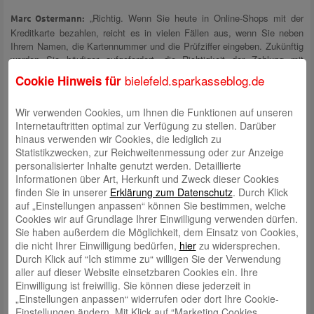
„Richtig. Wenn Sie heute in Online-Shops mit der
Marc Ostermann:
Kreditkarte bezahlen, reicht es in vielen Fällen aus, wenn Sie neben
Ihrem Namen, die Kartennummer und die Prüfziffer eingeben. Zukünftig
werden Sie häufiger aufgefordert, die Richtigkeit der Zahlung mit
Mastercard Identity Check
oder
Visa Secure
zu bestätigen. Das geht
bielefeld.sparkasseblog.de
Cookie Hinweis für
entweder mit der Mobile-App S-ID-Check oder per SMS. Wichtig ist
aber, sich vorher für die Nutzung eines der Verfahren anzumelden. Das
Wir verwenden Cookies, um Ihnen die Funktionen auf unseren
geht schnell und einfach online – aber man darf es nicht vergessen und
Internetauftritten optimal zur Verfügung zu stellen. Darüber
sollte es rechtzeitig machen!“
hinaus verwenden wir Cookies, die lediglich zu
Statistikzwecken, zur Reichweitenmessung oder zur Anzeige
Ändert sich auch etwas bei Kartenzahlungen im Ladengeschäft?
personalisierter Inhalte genutzt werden. Detaillierte
„Ja. Und zwar dann, wenn man mit der
Marc Ostermann:
Informationen über Art, Herkunft und Zweck dieser Cookies
SparkassenCard kontaktlos zahlt. Das ist auch in Zukunft möglich.
finden Sie in unserer
Erklärung zum Datenschutz
. Durch Klick
Allerdings ist häufiger, als bisher, die Eingabe der PIN erforderlich. Viele
auf „Einstellungen anpassen“ können Sie bestimmen, welche
unserer Kundinnen und Kunden nutzen die Möglichkeit, kontaktlos und
Cookies wir auf Grundlage Ihrer Einwilligung verwenden dürfen.
ohne PIN-Eingabe kleine Beträge bis 25 Euro an der Kasse zu zahlen.
Sie haben außerdem die Möglichkeit, dem Einsatz von Cookies,
Ab dem 14. September 2019 wird es aber notwendig, nach 5 PIN-freien
die nicht Ihrer Einwilligung bedürfen,
hier
zu widersprechen.
Bezahlvorgängen oder wenn die Summe der letzten PIN-freien Einkäufe
Durch Klick auf “Ich stimme zu“ willigen Sie der Verwendung
100 Euro erreicht, die Geheimnummer einzugeben. In der Praxis ist das
aller auf dieser Website einsetzbaren Cookies ein. Ihre
aber unkompliziert. Man wird direkt am Terminal im Geschäft zur
Einwilligung ist freiwillig. Sie können diese jederzeit in
Eingabe der Nummer aufgefordert.“
„Einstellungen anpassen“ widerrufen oder dort Ihre Cookie-
Einstellungen ändern. Mit Klick auf “Marketing Cookies