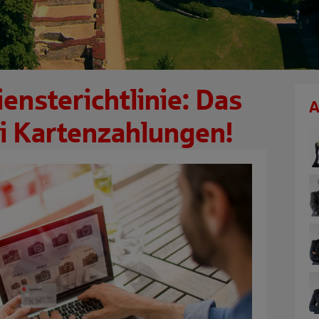
ensterichtlinie: Das
A
ei Kartenzahlungen!