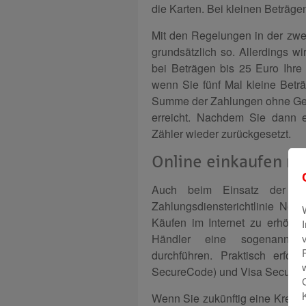
die Karten. Bei kleinen Beträgen
Mit den Regelungen in der zwei
grundsätzlich so. Allerdings w
bei Beträgen bis 25 Euro Ihr
wenn Sie fünf Mal kleine Bet
Summe der Zahlungen ohne Ge
erreicht. Nachdem Sie dann e
Zähler wieder zurückgesetzt.
Online einkaufen mi
Auch beim Einsatz der Kre
Zahlungsdiensterichtlinie Neue
Käufen im Internet zu erhöh
Händler eine sogenannte Id
durchführen. Praktisch erfol
SecureCode) und Visa Secure (e
Wenn Sie zukünftig eine Kredit