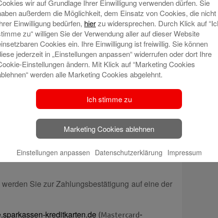
Cookies wir auf Grundlage Ihrer Einwilligung verwenden dürfen. Sie
dere Internet-Seite weitergeleitet. Hier bekommen
haben außerdem die Möglichkeit, dem Einsatz von Cookies, die nicht
och einmal angezeigt und müssen sie dann – wenn
Ihrer Einwilligung bedürfen,
hier
zu widersprechen. Durch Klick auf “Ic
 Prüfen können Sie Ihre Kartenzahlung ganz einfach
stimme zu“ willigen Sie der Verwendung aller auf dieser Website
 per Datenübermittlung per SMS. Sollten die
einsetzbaren Cookies ein. Ihre Einwilligung ist freiwillig. Sie können
g sein, können Sie den Vorgang natürlich auch
diese jederzeit in „Einstellungen anpassen“ widerrufen oder dort Ihre
Cookie-Einstellungen ändern. Mit Klick auf “Marketing Cookies
ablehnen“ werden alle Marketing Cookies abgelehnt.
r Vergangenheit für Mastercard SecureCode oder
en, müssen Sie nichts weiter tun. Ihre Registrierung
Ich stimme zu
ard Identity Check und Visa Secure übernommen.
fahren noch nicht, ist aber eine Registrierung
Marketing Cookies ablehnen
n, damit nicht zu lange zu warten.
be von Kartenzahlungen im
Einstellungen anpassen
Datenschutzerklärung
Impressum
werden Sie zur Zahlungsbestätigung auf eine der
.sparkassen-kreditkarten.de
(Mastercard-