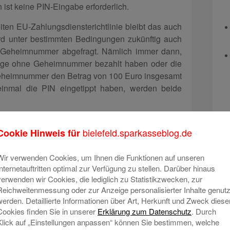
 ist keine PIN-Eingabe erforderlich.
ten EU-Zahlungsdiensterichtlinie bleibt das auch
ird unter bestimmten Bedingungen zukünftig auch
e Geheimnummer abgefragt. Nämlich immer dann,
räge ohne Geheimnummer bezahlt haben oder die
heimnummer den Betrag von 100 Euro insgesamt
inmal die PIN eingetippt haben, werden beide
A
t der Kreditkarte
B
bielefeld.sparkasseblog.de
Cookie Hinweis für
g
ditkarte im Online-Handel bringt die EU-
rungen. Hier geht es darum, Ihre Sicherheit bei
Wir verwenden Cookies, um Ihnen die Funktionen auf unseren
en. Ab dem 14. September 2019 müssen Online-
Internetauftritten optimal zur Verfügung zu stellen. Darüber hinaus
S
verwenden wir Cookies, die lediglich zu Statistikzwecken, zur
entitätsprüfung bei Kreditkartenzahlungen
D
Reichweitenmessung oder zur Anzeige personalisierter Inhalte genutz
gt das mit Mastercard Identity Check (ehemals
S
werden. Detaillierte Informationen über Art, Herkunft und Zweck diese
hemals Verified by Visa).
G
Cookies finden Sie in unserer
Erklärung zum Datenschutz
. Durch
Klick auf „Einstellungen anpassen“ können Sie bestimmen, welche
u
kartenzahlung im Internet durchführen, werden Sie