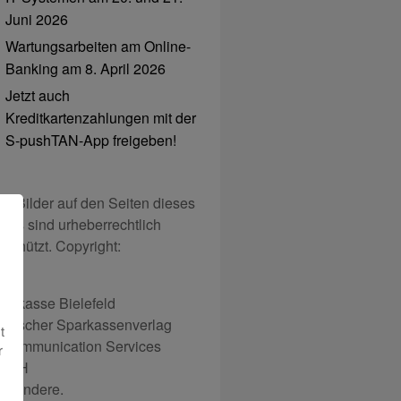
Juni 2026
Wartungsarbeiten am Online-
Banking am 8. April 2026
Jetzt auch
Kreditkartenzahlungen mit der
S-pushTAN-App freigeben!
lle Bilder auf den Seiten dieses
logs sind urheberrechtlich
eschützt. Copyright:
parkasse Bielefeld
eutscher Sparkassenverlag
t
-Communication Services
r
mbH
nd andere.