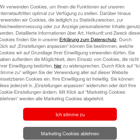
Wir verwenden Cookies, um Ihnen die Funktionen auf unseren
t veröffentlicht.
Erforderliche Felder sind mit
*
Internetauftritten optimal zur Verfügung zu stellen. Darüber hinaus
verwenden wir Cookies, die lediglich zu Statistikzwecken, zur
Reichweitenmessung oder zur Anzeige personalisierter Inhalte genutz
werden. Detaillierte Informationen über Art, Herkunft und Zweck diese
Cookies finden Sie in unserer
Erklärung zum Datenschutz
. Durch
Klick auf „Einstellungen anpassen“ können Sie bestimmen, welche
Cookies wir auf Grundlage Ihrer Einwilligung verwenden dürfen. Sie
haben außerdem die Möglichkeit, dem Einsatz von Cookies, die nicht
Ihrer Einwilligung bedürfen,
hier
zu widersprechen. Durch Klick auf “Ic
N
stimme zu“ willigen Sie der Verwendung aller auf dieser Website
einsetzbaren Cookies ein. Ihre Einwilligung ist freiwillig. Sie können
diese jederzeit in „Einstellungen anpassen“ widerrufen oder dort Ihre
Cookie-Einstellungen ändern. Mit Klick auf “Marketing Cookies
ablehnen“ werden alle Marketing Cookies abgelehnt.
Ich stimme zu
l-Adresse und meine Website in diesem Browser
speichern.
Marketing Cookies ablehnen