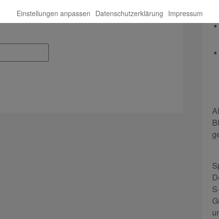
Einstellungen anpassen
Datenschutzerklärung
Impressum
A
B
g
S
D
S
G
u