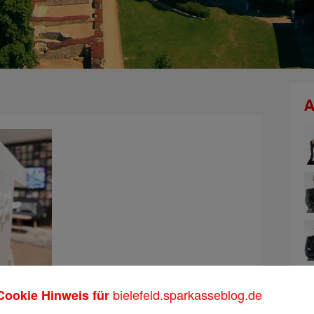
A
bielefeld.sparkasseblog.de
Cookie Hinweis für