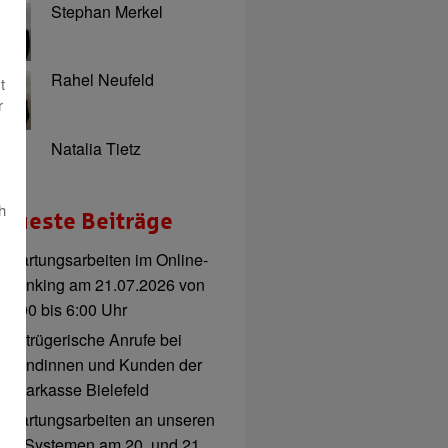
Stephan Merkel
Rahel Neufeld
t
r
Natalia Tietz
h
eueste Beiträge
Wartungsarbeiten im Online-
Banking am 21.07.2026 von
3:00 bis 6:00 Uhr
Betrügerische Anrufe bei
Kundinnen und Kunden der
Sparkasse Bielefeld
Wartungsarbeiten an unseren
IT-Systemen am 20. und 21.