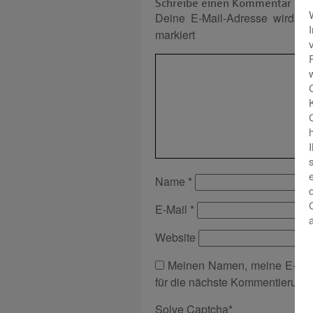
Schreibe einen Kommentar
Deine E-Mail-Adresse wird nich
markiert
Name
*
E-Mail
*
Website
Meinen Namen, meine E-Mai
für die nächste Kommentierung 
Solve Captcha*