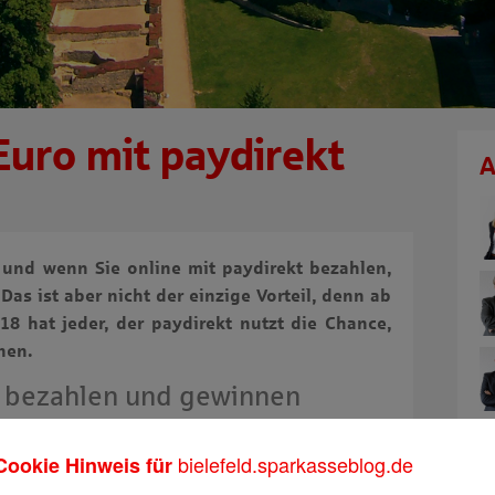
Euro mit paydirekt
A
 und wenn Sie online mit paydirekt bezahlen,
Das ist aber nicht der einzige Vorteil, denn ab
18 hat jeder, der paydirekt nutzt die Chance,
nen.
r bezahlen und gewinnen
r 2018 jeden Tag Einkaufsgutscheine im Wert von
bielefeld.sparkasseblog.de
Cookie Hinweis für
. So geht’s: