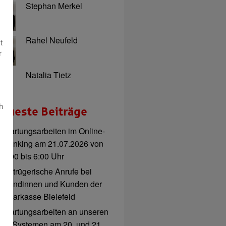
Stephan Merkel
Rahel Neufeld
t
r
Natalia Tietz
h
eueste Beiträge
Wartungsarbeiten im Online-
Banking am 21.07.2026 von
3:00 bis 6:00 Uhr
Betrügerische Anrufe bei
Kundinnen und Kunden der
Sparkasse Bielefeld
Wartungsarbeiten an unseren
IT-Systemen am 20. und 21.