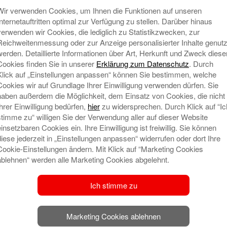
e-Einkäufen mit paydirekt.
Wir verwenden Cookies, um Ihnen die Funktionen auf unseren
Internetauftritten optimal zur Verfügung zu stellen. Darüber hinaus
ie eine Vorgangsnummer, die Sie in der
verwenden wir Cookies, die lediglich zu Statistikzwecken, zur
nking oder auf Ihrem Kontoauszug finden.
Reichweitenmessung oder zur Anzeige personalisierter Inhalte genutz
r, die Bankleitzahl der Sparkasse (48050161)
werden. Detaillierte Informationen über Art, Herkunft und Zweck diese
Gewinnspielformular
em
ein.
Cookies finden Sie in unserer
Erklärung zum Datenschutz
. Durch
Klick auf „Einstellungen anpassen“ können Sie bestimmen, welche
gewonnen haben.
Cookies wir auf Grundlage Ihrer Einwilligung verwenden dürfen. Sie
haben außerdem die Möglichkeit, dem Einsatz von Cookies, die nicht
Ihrer Einwilligung bedürfen,
hier
zu widersprechen. Durch Klick auf “Ic
N
nteressante Rabatte, wenn Sie mit paydirekt
stimme zu“ willigen Sie der Verwendung aller auf dieser Website
es in den Bereichen Bekleidung, Brillen, Uhren,
einsetzbaren Cookies ein. Ihre Einwilligung ist freiwillig. Sie können
 und, und…
diese jederzeit in „Einstellungen anpassen“ widerrufen oder dort Ihre
Cookie-Einstellungen ändern. Mit Klick auf “Marketing Cookies
eisvorteile finden Sie hier:
Rabatte
ablehnen“ werden alle Marketing Cookies abgelehnt.
rt?
Ich stimme zu
ie Nutzung von paydirekt registriert? Kein Problem!
m Online-Banking der Sparkasse.
Marketing Cookies ablehnen