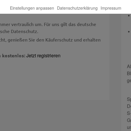
m Internet sicher mit Ihrem Girokonto – ganz ohne
Einstellungen anpassen
Datenschutzerklärung
Impressum
 bei denen man nie genau weiß, was gerade drauf
mer vertraulich um. Für uns gilt das deutsche
sche Datenschutz.
icht, genießen Sie den Käuferschutz und erhalten
Jetzt registrieren
h kostenlos:
A
B
g
S
D
S
G
u