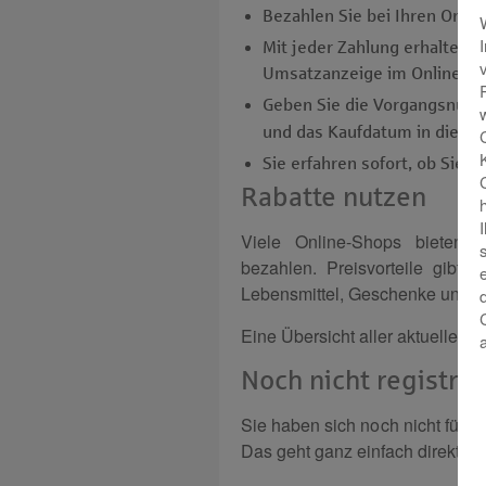
Bezahlen Sie bei Ihren Onlin
Mit jeder Zahlung erhalten S
Umsatzanzeige im Online-Ba
Geben Sie die Vorgangsnumme
und das Kaufdatum in dies
Sie erfahren sofort, ob Sie 
Rabatte nutzen
Viele Online-Shops bieten i
bezahlen. Preisvorteile gibt 
Lebensmittel, Geschenke und,
Eine Übersicht aller aktuellen Pr
Noch nicht registrie
Sie haben sich noch nicht für d
Das geht ganz einfach direkt i