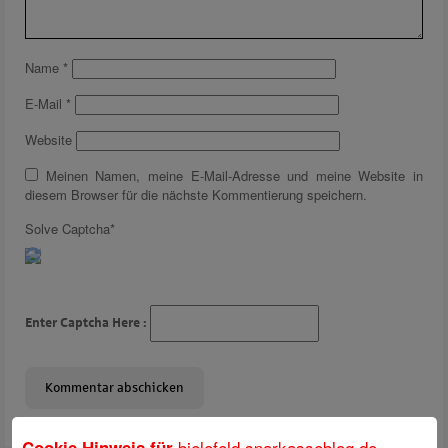
Name
*
E-Mail
*
Website
Meinen Namen, meine E-Mail-Adresse und meine Website in
diesem Browser für die nächste Kommentierung speichern.
Solve Captcha*
Enter Captcha Here :
bielefeld.sparkasseblog.de
Cookie Hinweis für