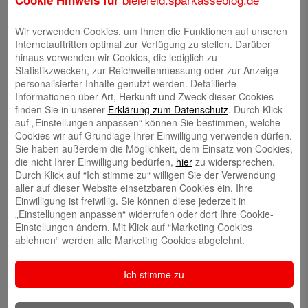
Autoren
Wir verwenden Cookies, um Ihnen die Funktionen auf unseren
Rabea Giersch
Internetauftritten optimal zur Verfügung zu stellen. Darüber
hinaus verwenden wir Cookies, die lediglich zu
Statistikzwecken, zur Reichweitenmessung oder zur Anzeige
personalisierter Inhalte genutzt werden. Detaillierte
Informationen über Art, Herkunft und Zweck dieser Cookies
finden Sie in unserer
Erklärung zum Datenschutz
. Durch Klick
auf „Einstellungen anpassen“ können Sie bestimmen, welche
Volker Ehlebracht
Cookies wir auf Grundlage Ihrer Einwilligung verwenden dürfen.
Sie haben außerdem die Möglichkeit, dem Einsatz von Cookies,
die nicht Ihrer Einwilligung bedürfen,
hier
zu widersprechen.
Durch Klick auf “Ich stimme zu“ willigen Sie der Verwendung
aller auf dieser Website einsetzbaren Cookies ein. Ihre
Einwilligung ist freiwillig. Sie können diese jederzeit in
„Einstellungen anpassen“ widerrufen oder dort Ihre Cookie-
Jens Flachmann
Einstellungen ändern. Mit Klick auf “Marketing Cookies
ablehnen“ werden alle Marketing Cookies abgelehnt.
Ich stimme zu
Christoph Kaleschke